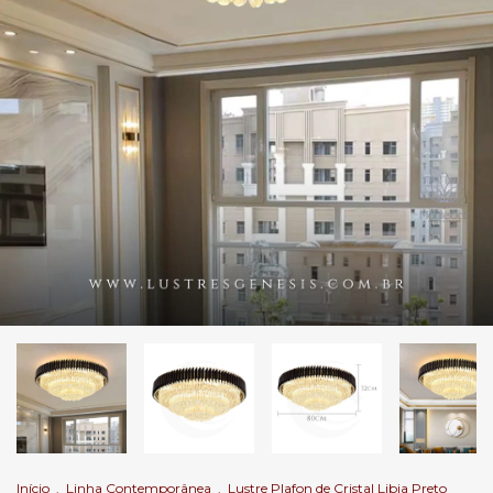
Início
.
Linha Contemporânea
.
Lustre Plafon de Cristal Libia Preto