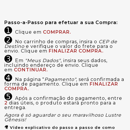
Passo-a-Passo para efetuar a sua Compra:
➊
Clique em
COMPRAR.
➋
No carrinho de compras, insira o
CEP de
Destino
e verifique o valor do frete para o
envio. Clique em
FINALIZAR COMPRA.
➌
Em
"Meus Dados"
, insira seus dados,
incluindo endereço de envio. Clique
em
CONTINUAR.
➍
Na página "
Pagamento",
será confirmada a
forma de pagamento. Clique em
FINALIZAR
COMPRA.
➎
Após a confirmação do pagamento, entre
2
dias úteis, o produto estará pronto para a
entrega.
Agora é só aguardar o seu maravilhoso Lustre
Gênesis!
🎥 Vídeo explicativo do passo a passo de como