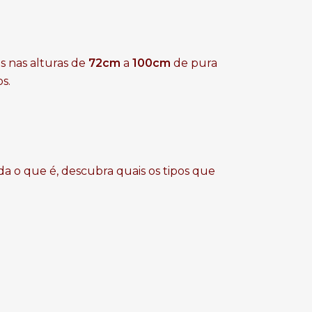
s nas alturas de
72
cm
a
100cm
de pura
os.
da o que é, descubra quais os tipos que