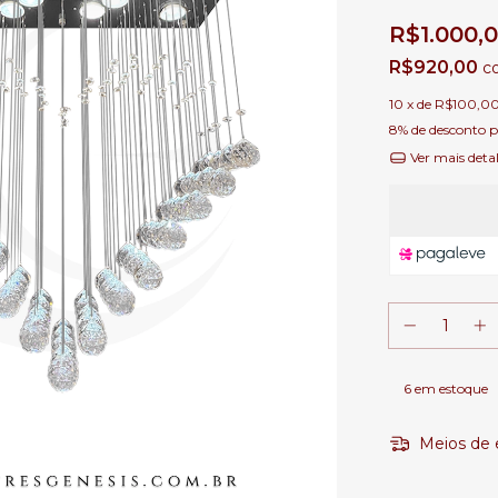
R$1.000,
R$920,00
c
10
x de
R$100,0
8% de desconto
p
Ver mais deta
6
em estoque
Meios de 