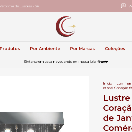
eforma de Lustres • SP
W
 Produtos
Por Ambiente
Por Marcas
Coleções
Sinta-se em casa navegando em nossa loja. 💎🏡❤️
Início
.
Luminári
cristal Coração 
Lustre 
Coraçã
de Jan
Comér