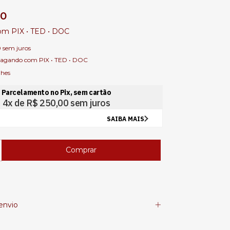
00
om
PIX • TED • DOC
0
sem juros
agando com PIX • TED • DOC
lhes
envio