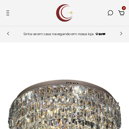
0
Sinta-se em casa navegando em nossa loja. 💎🏡❤️