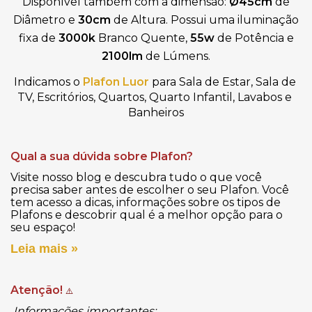
Disponível também com a dimensão:
Ø45
cm
de
Diâmetro e
30cm
de Altura.
Possui uma iluminação
fixa de
3000k
Branco Quente,
55w
de Potência e
2100lm
de Lúmens.
Indicamos o
Plafon Luor
para Sala de Estar, Sala de 
TV, Escritórios, Quartos, Quarto Infantil, Lavabos e 
Banheiros
Qual a sua dúvida sobre Plafon?
Visite nosso blog e descubra tudo o que você
precisa saber antes de escolher o seu Plafon. Você
tem acesso a dicas, informações sobre os tipos de
Plafons e descobrir qual é a melhor opção para o
seu espaço!
Leia mais »
Atenção!
⚠️
Informações importantes: