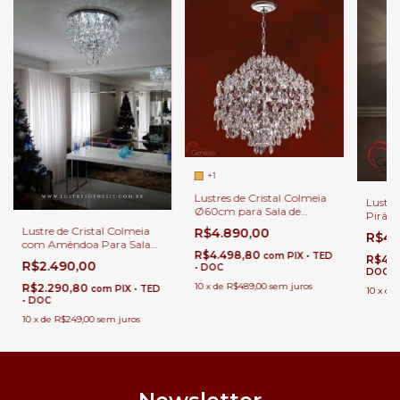
+1
Lustres de Cristal Colmeia
Lustre
Ø60cm para Sala de
Pirâm
Jantar.
Salas 
Lustre de Cristal Colmeia
R$4.890,00
R$49
Estar 
com Amêndoa Para Sala
R$4.498,80
Entra
com
PIX • TED
de Estar e Jantar
R$45
R$2.490,00
• DOC
DOC
10
x
de
R$489,00
sem juros
R$2.290,80
com
PIX • TED
10
x
de
• DOC
10
x
de
R$249,00
sem juros