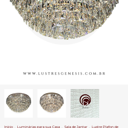
Início
.
Luminárias para sua Casa
.
Sala de Jantar
.
Lustre Plafon de