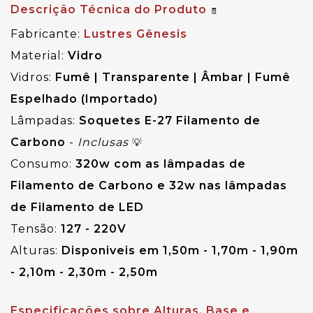
Descrição Técnica do Produto
🧾
Fabricante:
Lustres Gênesis
Material:
Vidro
Vidros: 
Fumê 
| 
Transparente 
|
 Âmbar 
| Fumê 
Espelhado (Importado)
Lâmpadas:
 Soquetes 
E-27 Filamento de 
Carbono 
-
Inclusas
💡
Consumo:
320w com as lâmpadas de
Filamento de Carbono e 32w nas lâmpadas
de Filamento de LED
Tensão: 
127 - 220V
Alturas:
Disponiveis em 1,50m - 1,70m - 1,90m
- 2,10m - 2,30m - 2,50m
Especificações sobre Alturas, Base e 