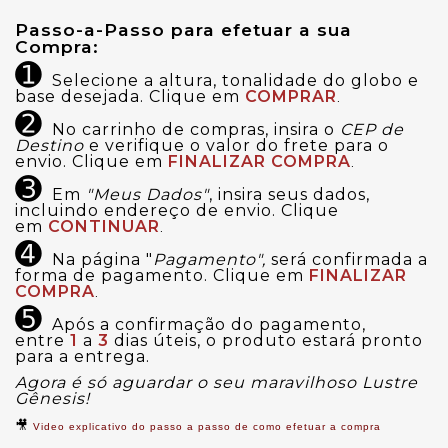
Passo-a-Passo para efetuar a sua 
Compra:
➊
Selecione a altura, tonalidade do globo e
base desejada. Clique em
COMPRAR
.
➋
No carrinho de compras, insira o
CEP de
Destino
e verifique o valor do frete para o
envio. Clique em
FINALIZAR COMPRA
.
➌
Em
"Meus Dados"
, insira seus dados,
incluindo endereço de envio. Clique
em
CONTINUAR
.
➍
Na página "
Pagamento",
será confirmada a
forma de pagamento. Clique em
FINALIZAR
COMPRA
.
➎
Após a confirmação do pagamento,
entre
1
a
3
dias úteis, o produto estará pronto
para a entrega.
Agora é só aguardar o seu maravilhoso Lustre
Gênesis!
🎥
Video explicativo do passo a passo de como efetuar a compra