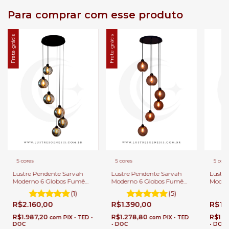
Para comprar com esse produto
Frete grátis
Frete grátis
5 cores
5 cores
5 core
Lustre Pendente Sarvah
Lustre Pendente Sarvah
Lustre
Moderno 6 Globos Fumê
Moderno 6 Globos Fumê
Moder
Espelhado (Importado)
Para Escadas e Casas Pé
Transp
(1)
(5)
Para Escadas e Casas Pé
Direito Duplo e Alto.
e Casa
R$2.160,00
R$1.390,00
R$1.
Direito Duplo e Alto.
Alto.
R$1.987,20
R$1.278,80
R$1.2
com
PIX • TED •
com
PIX • TED
DOC
• DOC
• DOC