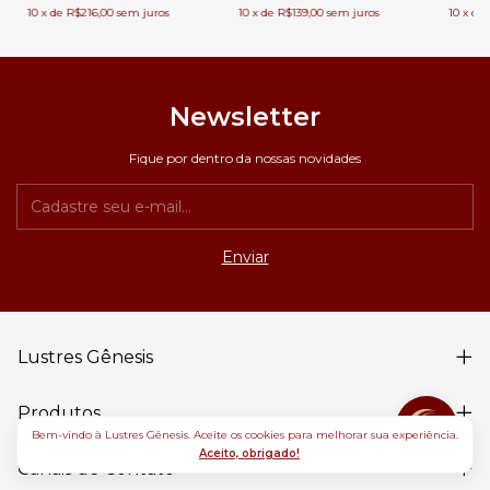
10
x
de
R$216,00
sem juros
10
x
de
R$139,00
sem juros
10
x
de
Newsletter
Fique por dentro da nossas novidades
Lustres Gênesis
Produtos
Bem-vindo à Lustres Gênesis. Aceite os cookies para melhorar sua experiência.
Aceito, obrigado!
Canais de Contato