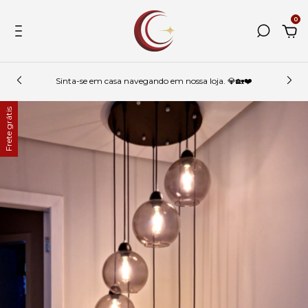
0
Sinta-se em casa navegando em nossa loja. 💎🏡❤️
Frete grátis