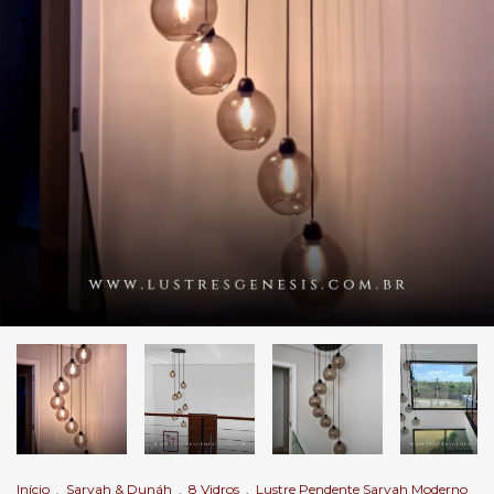
Início
.
Sarvah & Dunáh
.
8 Vidros
.
Lustre Pendente Sarvah Moderno