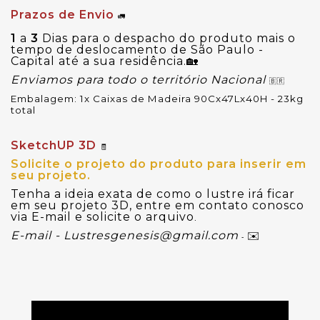
Prazos de Envio
🚛
1
a
3
Dias para o despacho do produto mais o
tempo de deslocamento de São Paulo -
Capital até a sua residência.
🏡
Enviamos para todo o território Nacional
🇧🇷
Embalagem: 1x Caixas de Madeira 90Cx47Lx40H - 23kg 
total
SketchUP 3D
🧾
Solicite o projeto do produto para inserir em
seu projeto.
Tenha a ideia exata de como o lustre irá ficar
em seu projeto 3D, entre em contato conosco
via E-mail e solicite o arquivo
.
E-mail -
Lustresgenesis@gmail.com
✉️
-