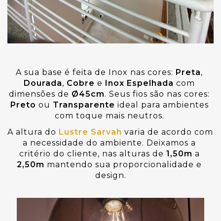
A sua base é feita de
Inox nas cores:
Preta
,
Dourada
,
 Cobre 
e
 Inox Espelhada 
com 
dimensões de 
Ø45cm
. Seus fios são nas cores: 
Preto 
ou 
Transparente
 ideal para ambientes 
com toque mais neutros. 
A altura do 
Lustre Sarvah
varia de acordo com 
a necessidade do ambiente. Deixamos a 
critério do cliente, nas alturas de 
1,50m 
a
2,50m
mantendo sua proporcionalidade e 
design.