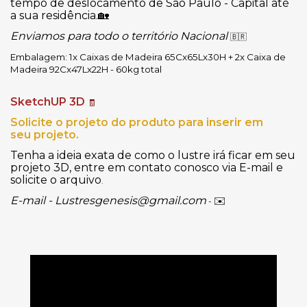
tempo de deslocamento de São Paulo - Capital até
a sua residência.
🏡
Enviamos para todo o território Nacional
🇧🇷
Embalagem: 1x Caixas de Madeira 65Cx65Lx30H + 2x Caixa de 
Madeira 92Cx47Lx22H - 60kg total
SketchUP 3D
🧾
Solicite o projeto do produto para inserir em
seu projeto.
Tenha a ideia exata de como o lustre irá ficar em seu
projeto 3D, entre em contato conosco via E-mail e
solicite o arquivo
.
E-mail -
Lustresgenesis@gmail.com
✉️
-