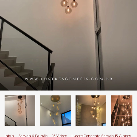
Início
.
Sarvah & Dunáh
.
15 Vidros
.
Lustre Pendente Sarvah 15 Globos