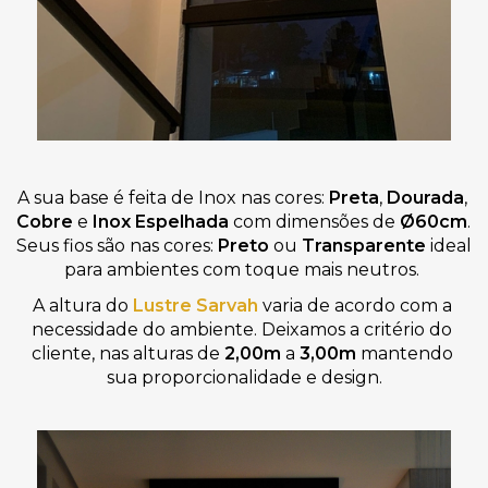
A sua base é feita de
Inox nas cores:
Preta
,
 Dourada
,
Cobre 
e
 Inox Espelhada 
com dimensões de 
Ø60cm
. 
Seus fios são nas cores: 
Preto 
ou 
Transparente
 ideal 
para ambientes com toque mais neutros. 
A altura do 
Lustre Sarvah
varia de acordo com a 
necessidade do ambiente. Deixamos a critério do 
cliente, nas alturas de 
2,00m 
a
 3,00m
mantendo 
sua proporcionalidade e design.