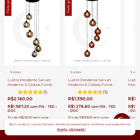
Frete grátis
Frete grátis
5 cores
5 cores
5 core
Lustre Pendente Sarvah
Lustre Pendente Sarvah
Lustre
Moderno 6 Globos Fumê
Moderno 6 Globos Fumê
Moder
Espelhado (Importado)
Para Escadas e Casas Pé
Transp
(1)
(5)
Para Escadas e Casas Pé
Direito Duplo e Alto.
e Casa
R$2.160,00
R$1.390,00
R$1.
Direito Duplo e Alto.
Alto.
R$1.987,20
R$1.278,80
R$1.2
com
PIX • TED •
com
PIX • TED
DOC
• DOC
• DOC
10
x
de
R$216,00
sem juros
10
x
de
R$139,00
sem juros
10
x
de
Bem-vindo à Lustres Gênesis. Aceite os cookies para melhorar sua experiência.
Aceito, obrigado!