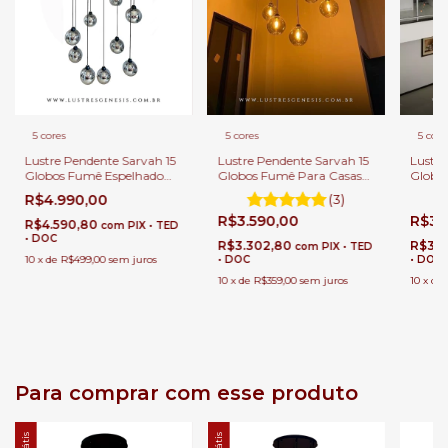
5 cores
5 cores
5 core
Lustre Pendente Sarvah 15
Lustre Pendente Sarvah 15
Lustre
Globos Fumê Espelhado
Globos Fumê Para Casas
Globos
(Importado) Para Casas Pé
Pé Direito Duplo e Alto.
Casas 
R$4.990,00
(3)
Direito Duplo e Alto.
Alto.
R$3.590,00
R$3.
R$4.590,80
com
PIX • TED
• DOC
R$3.302,80
R$3.
com
PIX • TED
10
x
de
R$499,00
sem juros
• DOC
• DOC
10
x
de
R$359,00
sem juros
10
x
de
Para comprar com esse produto