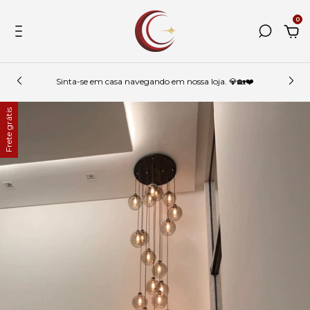
0
Sinta-se em casa navegando em nossa loja. 💎🏡❤️
Frete grátis