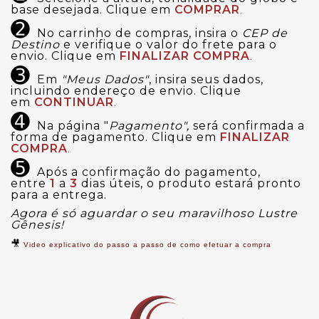
base desejada. Clique em
COMPRAR
.
➋
No carrinho de compras, insira o
CEP de
Destino
e verifique o valor do frete para o
envio. Clique em
FINALIZAR COMPRA
.
➌
Em
"Meus Dados"
, insira seus dados,
incluindo endereço de envio. Clique
em
CONTINUAR
.
➍
Na página "
Pagamento",
será confirmada a
forma de pagamento. Clique em
FINALIZAR
COMPRA
.
➎
Após a confirmação do pagamento,
entre
1
a
3
dias úteis, o produto estará pronto
para a entrega.
Agora é só aguardar o seu maravilhoso Lustre
Gênesis!
🎥
Video explicativo do passo a passo de como efetuar a compra