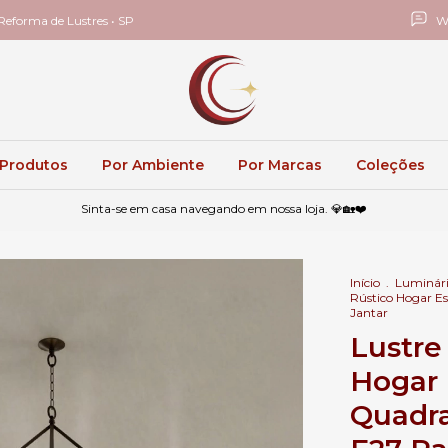
eforma de Lustres • SP
W
 Produtos
Por Ambiente
Por Marcas
Coleções
Sinta-se em casa navegando em nossa loja. 💎🏡❤️
Início
.
Luminári
Rústico Hogar E
Jantar
Lustre
Hogar 
Quadr