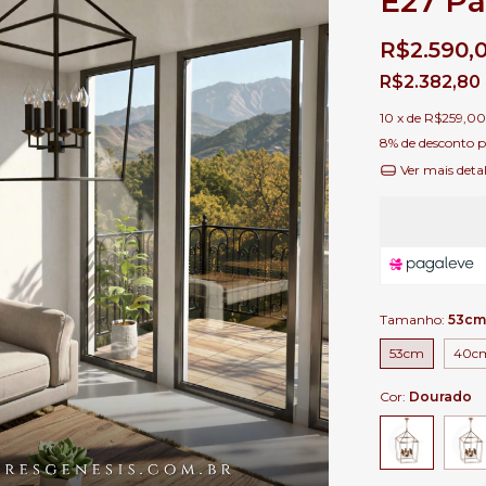
E27 Pa
R$2.590,
R$2.382,80
10
x de
R$259,00
8% de desconto
p
Ver mais deta
Tamanho:
53cm
53cm
40c
Cor:
Dourado