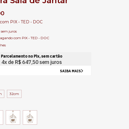
ra Sala de Jantar
00
com
PIX • TED • DOC
sem juros
agando com PIX • TED • DOC
lhes
m
32cm