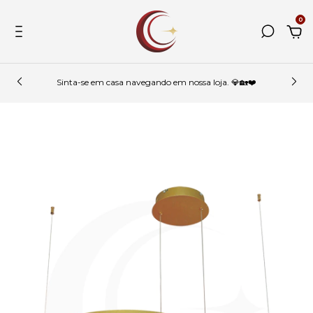
0
Sinta-se em casa navegando em nossa loja. 💎🏡❤️