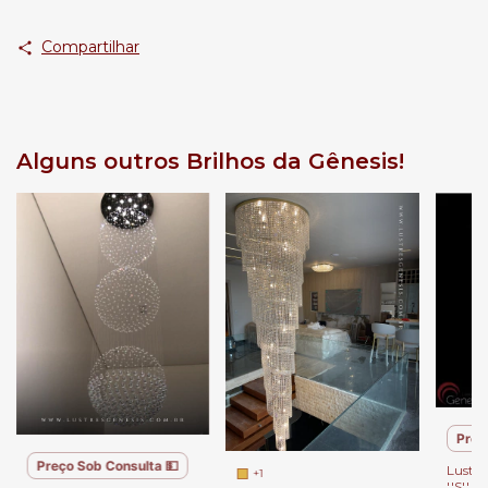
Compartilhar
Alguns outros Brilhos da Gênesis!
Preç
Preço Sob Consulta 💵
Lustre
+1
''S'' 