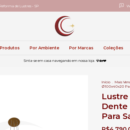
eforma de Lustres • SP
W
 Produtos
Por Ambiente
Por Marcas
Coleções
Sinta-se em casa navegando em nossa loja. 💎🏡❤️
Início
.
Mais Ven
Ø100x40x20 Para 
Lustre
Dente
Para Sa
R$4.790,