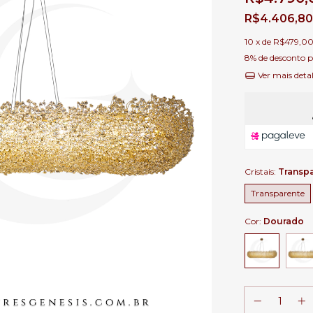
R$4.406,8
10
x de
R$479,0
8% de desconto
p
Ver mais deta
Cristais:
Transp
Transparente
Cor:
Dourado