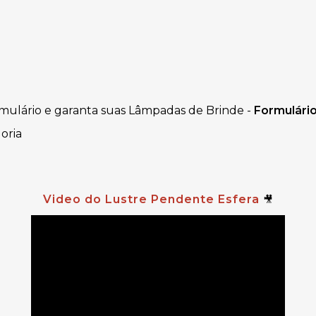
mulário e garanta suas Lâmpadas de Brinde -
Formulári
oria
Video do Lustre Pendente Esfera
🎥