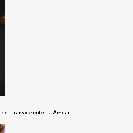
imos: 
Transparente
 ou 
Âmbar
.