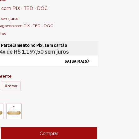
0
com
PIX • TED • DOC
0
sem juros
agando com PIX • TED • DOC
lhes
arente
Âmbar