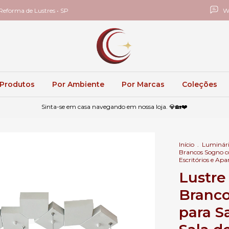
eforma de Lustres • SP
W
 Produtos
Por Ambiente
Por Marcas
Coleções
Sinta-se em casa navegando em nossa loja. 💎🏡❤️
Início
.
Luminár
Brancos Sogno co
Escritórios e Ap
Lustre
Branc
para S