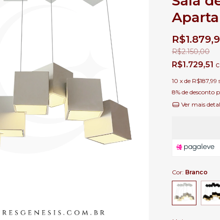
Sala de
Apart
R$1.879,
R$2.150,00
R$1.729,51
10
x de
R$187,99
8% de desconto
p
Ver mais deta
Cor:
Branco