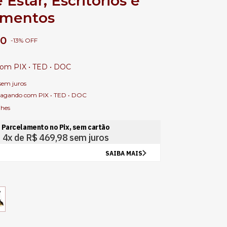
 Estar, Escritórios e
amentos
90
-
13
%
OFF
com
PIX • TED • DOC
sem juros
agando com PIX • TED • DOC
lhes