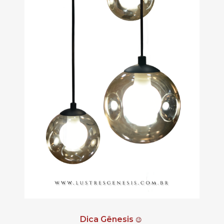
Dica Gênesis
😉