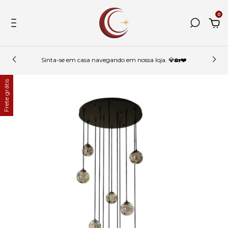
0
Sinta-se em casa navegando em nossa loja. 💎🏡❤️
Frete grátis