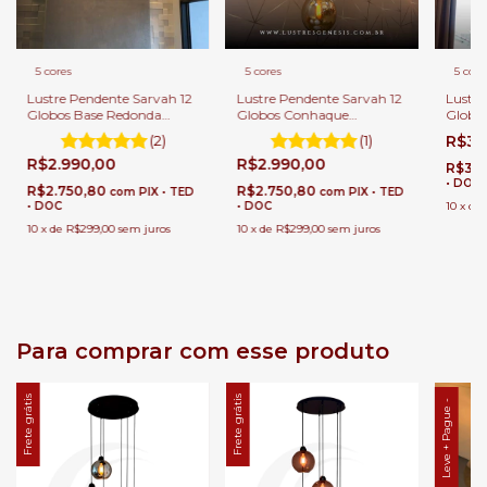
5 cores
5 cores
5 core
Lustre Pendente Sarvah 12
Lustre Pendente Sarvah 12
Lustre
Globos Base Redonda
Globos Conhaque
Globo
Preta Para Casas Pé
Importado Para Casas Pé
(Impor
(2)
(1)
R$3.
Direito Duplo e Alto
Direito Duplo e Alto.
Direit
R$2.990,00
R$2.990,00
Escada
R$3.
• DOC
R$2.750,80
R$2.750,80
com
PIX • TED
com
PIX • TED
• DOC
• DOC
10
x
de
10
x
de
R$299,00
sem juros
10
x
de
R$299,00
sem juros
Para comprar com esse produto
Frete grátis
Frete grátis
Leve + Pague -