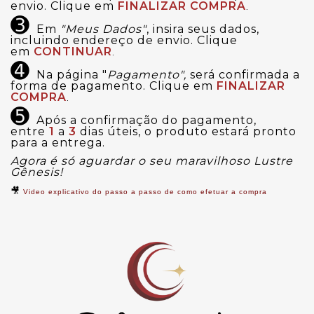
envio. Clique em
FINALIZAR COMPRA
.
➌
Em
"Meus Dados"
, insira seus dados,
incluindo endereço de envio. Clique
em
CONTINUAR
.
➍
Na página "
Pagamento",
será confirmada a
forma de pagamento. Clique em
FINALIZAR
COMPRA
.
➎
Após a confirmação do pagamento,
entre
1
a
3
dias úteis, o produto estará pronto
para a entrega.
Agora é só aguardar o seu maravilhoso Lustre
Gênesis!
🎥
Video explicativo do passo a passo de como efetuar a compra