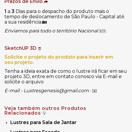
Prazos de Envio
🚛
1
a
3
Dias para o despacho do produto mais o
tempo de deslocamento de São Paulo - Capital até
a sua residência.
🏡
Enviamos para todo o território Nacional
🇧🇷
SketchUP 3D
🧾
Solicite o projeto do produto para inserir em
seu projeto.
Tenha a ideia exata de como o lustre irá ficar em seu
projeto 3D, entre em contato conosco via E-mail e
solicite o arquivo
.
E-mail -
Lustresgenesis@gmail.com
✉️
-
Veja também outros Produtos
Relacionados
💡
Lustres para Sala de Jantar