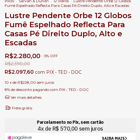
Início
.
Sarvah & Dunáh
.
12 Vidros
.
Lustre Pendente Orbe 12 Globos
Fumê Espelhado Reflecta Para Casas Pé Direito Duplo, Alto e Escadas
Lustre Pendente Orbe 12 Globos
Fumê Espelhado Reflecta Para
Casas Pé Direito Duplo, Alto e
Escadas
R$2.280,00
-
5
%
OFF
R$2.390,00
R$2.097,60
com
PIX • TED • DOC
10
x de
R$228,00
sem juros
8% de desconto
pagando com PIX • TED • DOC
Ver mais detalhes
Frete grátis