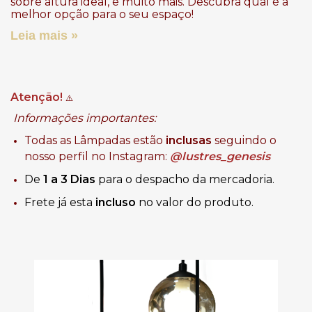
sobre altura ideal, e muito mais. Descubra qual é a
melhor opção para o seu espaço!
Leia mais »
Atenção!
⚠️
Informações importantes:
Todas as Lâmpadas estão
inclusas
seguindo o
nosso perfil no Instagram:
@lustres_genesis
De
1 a 3 Dias
para o despacho da mercadoria.
Frete já esta
incluso
no valor do produto.