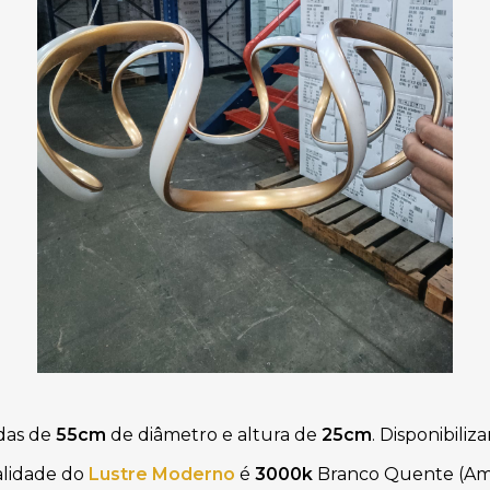
das de
55cm
de diâmetro e altura de
25cm
. Disponibili
alidade do
Lustre Moderno
é
3000k
Branco Quente (Am