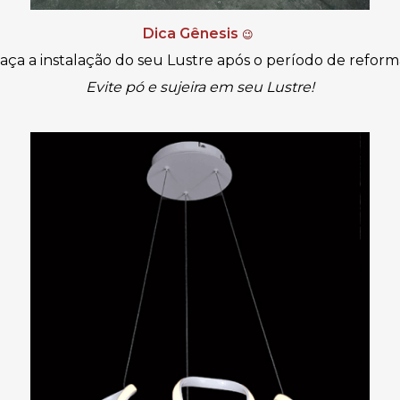
Dica Gênesis
😉
aça a instalação do seu Lustre após o período de reform
Evite pó e sujeira em seu Lustre!