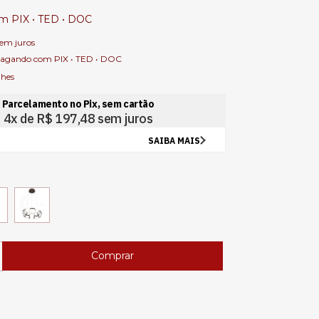
om
PIX • TED • DOC
sem juros
agando com PIX • TED • DOC
lhes