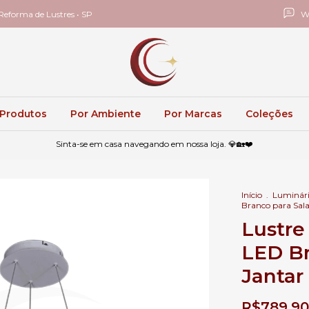
eforma de Lustres • SP
W
 Produtos
Por Ambiente
Por Marcas
Coleções
Sinta-se em casa navegando em nossa loja. 💎🏡❤️
Início
.
Luminár
Branco para Sala 
Lustr
LED Br
Jantar 
R$789,90