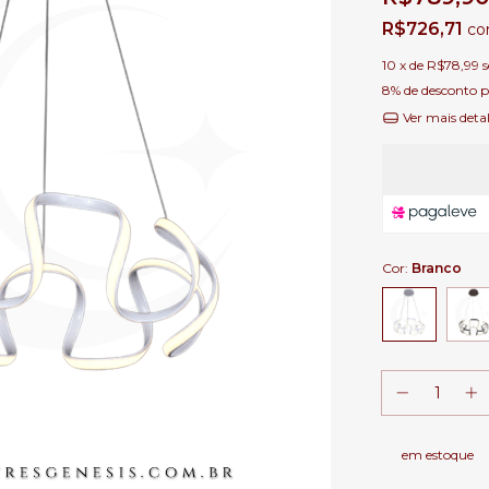
R$726,71
c
10
x de
R$78,99
8% de desconto
p
Ver mais deta
Cor:
Branco
em estoque