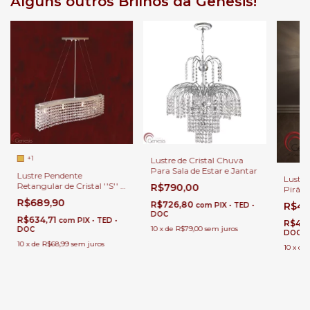
Alguns outros Brilhos da Gênesis!
+1
Lustre de Cristal Chuva
Para Sala de Estar e Jantar
Lustre Pendente
Lustre
Retangular de Cristal ''S'' -
R$790,00
Pirâm
Para Sala de Jantar Estar
Salas 
R$689,90
R$726,80
R$49
com
PIX • TED •
Corredores Quartos e Afins
Estar 
DOC
R$634,71
Entra
com
PIX • TED •
R$45
10
x
de
R$79,00
sem juros
DOC
DOC
10
x
de
R$68,99
sem juros
10
x
de