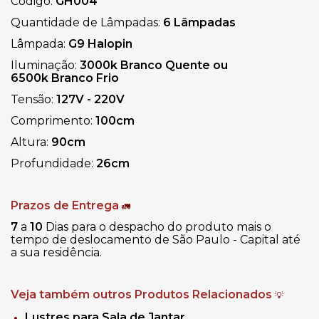
Código:
GH004
Quantidade de Lâmpadas:
6 Lâmpadas
Lâmpada:
G9 Halopin
Iluminação:
3000k Branco Quente ou
6500k Branco Frio
Tensão:
127V - 220V
Comprimento:
100cm
Altura:
90cm
Profundidade:
26cm
Prazos de Entrega
🚛
7
a
10
Dias para o despacho do produto mais o
tempo de deslocamento de São Paulo - Capital até
a sua residência.
Veja também outros Produtos Relacionados
💡
Lustres para Sala de Jantar