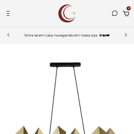
0
Sinta-se em casa navegando em nossa loja. 💎🏡❤️