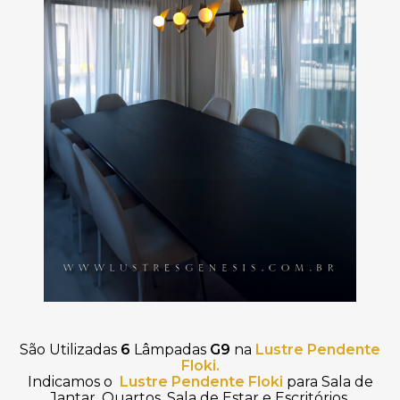
São Utilizadas
6
Lâmpadas
G9
na
Lustre Pendente
Floki.
Indicamos o
Lustre Pendente Floki
para Sala de
Jantar, Quartos, Sala de Estar e Escritórios.