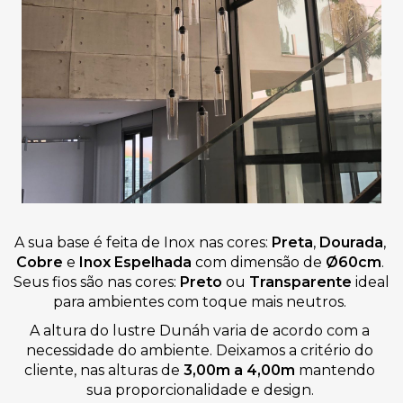
A sua base é feita de
Inox nas cores:
Preta
,
 Dourada
,
Cobre 
e
 Inox Espelhada 
com dimensão de 
Ø60
cm
. 
Seus fios são nas cores: 
Preto 
ou 
Transparente
 ideal 
para ambientes com toque mais neutros. 
A altura do lustre Dunáh varia de acordo com a 
necessidade do ambiente. Deixamos a critério do 
cliente, nas alturas de 
3,00m a 4,00m
 mantendo 
sua proporcionalidade e design. 