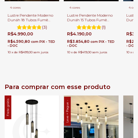
4 core
4 cores
4 cores
Lustr
Lustre Pendente Moderno
Lustre Pendente Moderno
Dunáh
Dunáh 18 Tubos Fumê
Dunáh 15 Tubos Fumê
Para C
Para Casas Pé Direito
Para Casas Pé Direito
(3)
(1)
Duplo 
Duplo e Alto
Duplo e Alto
R$3.
R$4.990,00
R$4.190,00
R$2.
R$4.590,80
R$3.854,80
com
PIX • TED
com
PIX • TED
• DOC
• DOC
• DOC
10
x
de
10
x
de
R$499,00
sem juros
10
x
de
R$419,00
sem juros
Para comprar com esse produto
Frete grátis
Leve + Pague -