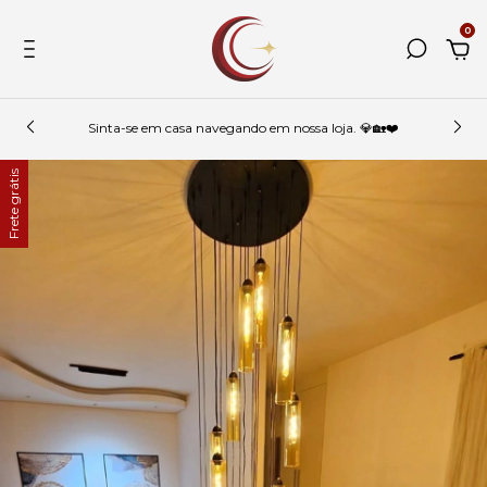
0
Sinta-se em casa navegando em nossa loja. 💎🏡❤️
Frete grátis