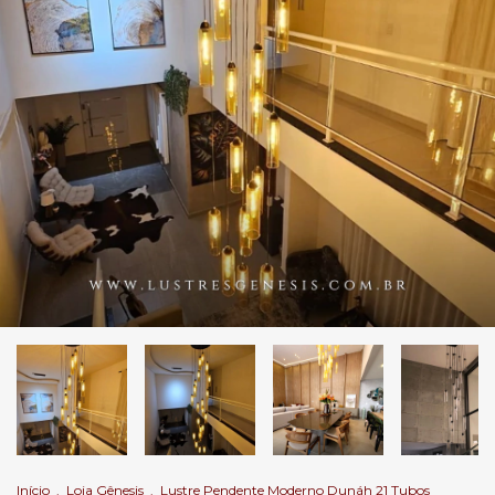
Início
.
Loja Gênesis
.
Lustre Pendente Moderno Dunáh 21 Tubos