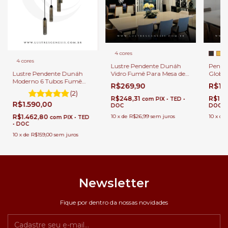
4 cores
+
4 cores
Lustre Pendente Dunáh
Penden
Lustre Pendente Dunáh
Vidro Fumê Para Mesa de
Globos
Moderno 6 Tubos Fumê
Sala de Jantar.
e Amb
R$269,90
R$1.
Para Escadas e Casas Pé
(2)
Direito Duplo e Alto.
R$248,31
R$1.1
com
PIX • TED •
R$1.590,00
DOC
DOC
R$1.462,80
10
x
de
R$26,99
sem juros
10
x
de
com
PIX • TED
• DOC
10
x
de
R$159,00
sem juros
Newsletter
Fique por dentro da nossas novidades