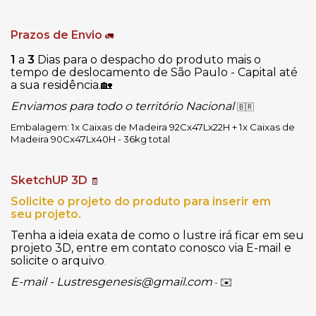
Prazos de Envio
🚛
1
a
3
Dias para o despacho do produto mais o
tempo de deslocamento de São Paulo - Capital até
a sua residência.
🏡
Enviamos para todo o território Nacional
🇧🇷
Embalagem: 1x Caixas de Madeira 92Cx47Lx22H + 1x Caixas de 
Madeira 90Cx47Lx40H - 36kg total
SketchUP 3D
🧾
Solicite o projeto do produto para inserir em
seu projeto.
Tenha a ideia exata de como o lustre irá ficar em seu
projeto 3D, entre em contato conosco via E-mail e
solicite o arquivo
.
E-mail -
Lustresgenesis@gmail.com
✉️
-