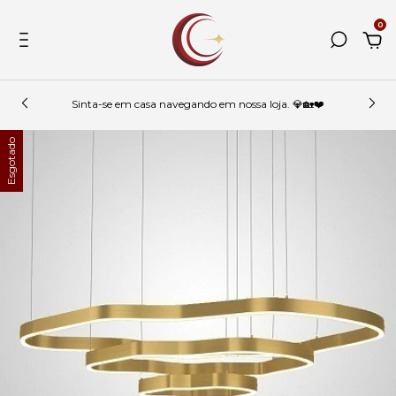
0
Sinta-se em casa navegando em nossa loja. 💎🏡❤️
Esgotado