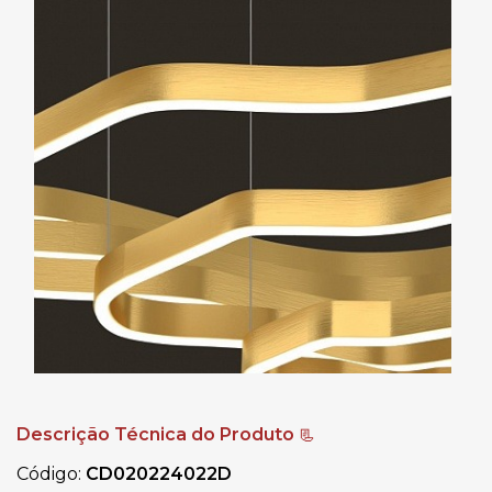
Descrição Técnica do Produto
📃
Código:
CD020224022D