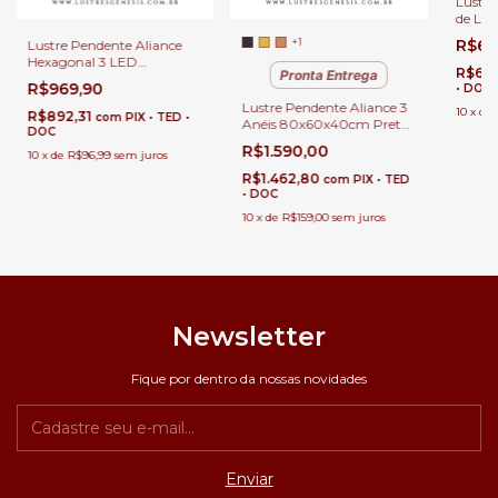
Lustre
de LED
Rose G
+1
R$6.
Lustre Pendente Aliance
120x1
Hexagonal 3 LED
para P
R$6.
Pronta Entrega
80x60x40 Dourada Fosco
e Esca
R$969,90
• DOC
para Sala de Jantar Estar e
Lustre Pendente Aliance 3
Quartos
10
x
de
R$892,31
com
PIX • TED •
Anéis 80x60x40cm Preto
DOC
para Sala de Jantar e Sala
R$1.590,00
10
x
de
R$96,99
sem juros
de Estar - P-COSMOS-
180-PRETO
R$1.462,80
com
PIX • TED
• DOC
10
x
de
R$159,00
sem juros
Newsletter
Fique por dentro da nossas novidades