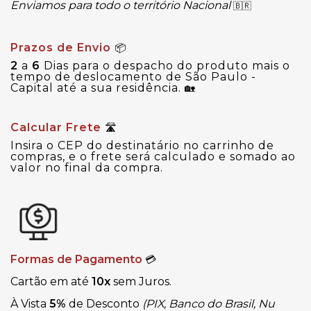
Enviamos para todo o território Nacional
🇧🇷
Prazos de Envio
📦
2
a
6
Dias para o despacho do produto mais o
tempo de deslocamento de São Paulo -
Capital até a sua residência.
🏡
Calcular Frete
🛣
Insira o CEP do destinatário no carrinho de
compras, e o frete será calculado e somado ao
valor no final da compra.
Formas de Pagamento
💳
Cartão em até
10x
sem Juros.
À Vista
5%
de Desconto
(PIX, Banco do Brasil, Nu