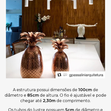
A estrutura
p
ossui dimensões de
100cm
de
diâmetro
e
85cm
de altura. O fio é ajustável e pode
chegar até
2,30m
de comprimento.
Os tubos do lustre possuem
5cm
de diâmetro e