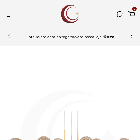
0
Sinta-se em casa navegando em nossa loja. 💎🏡❤️