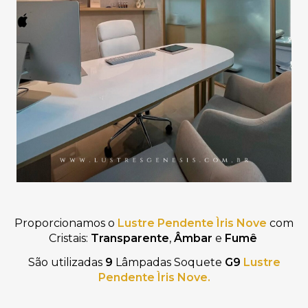
Proporcionamos o
Lustre
Pendente Ìris Nove
com
Cristais:
Transparente
,
Âmbar
e
Fumê
São utilizadas
9
Lâmpadas Soquete
G9
Lustre
Pendente Ìris Nove.