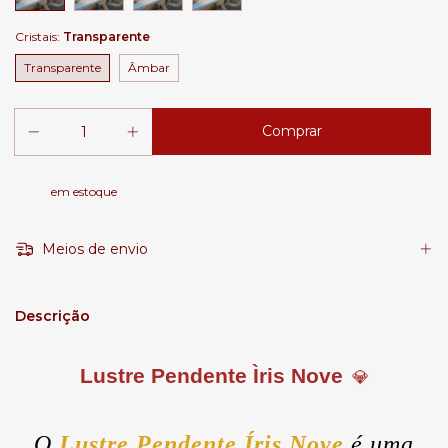
Cristais:
Transparente
Transparente
Âmbar
em estoque
Meios de envio
Descrição
Lustre Pendente Ìris Nove
💎
O
Lustre
Pendente Íris Nove
é uma