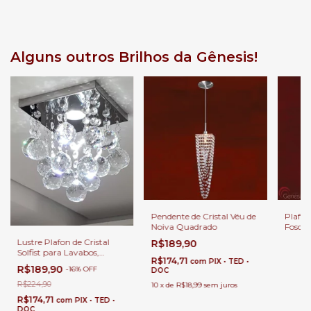
Alguns outros Brilhos da Gênesis!
Pendente de Cristal Véu de
Plafon
Noiva Quadrado
Fosco 
Banhei
Lustre Plafon de Cristal
R$189,90
Solfist para Lavabos,
R$174,71
com
PIX • TED •
Banheiros e Quartos.
R$189,90
-
16
%
OFF
DOC
R$224,90
10
x
de
R$18,99
sem juros
R$174,71
com
PIX • TED •
DOC