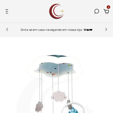
0
Sinta-se em casa navegando em nossa loja. 💎🏡❤️