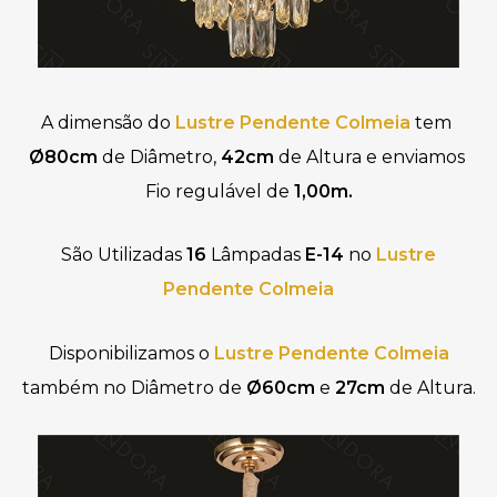
A dimensão do
Lustre Pendente Colmeia 
tem 
Ø80cm 
de Diâmetro,
 42cm
 de Altura e enviamos 
Fio regulável de 
1,00m
.
São Utilizadas
16
Lâmpadas
E-14
no
Lustre
Pendente Colmeia
Disponibilizamos o
Lustre Pendente Colmeia
também no Diâmetro de
Ø60cm
e
27cm
de Altura.