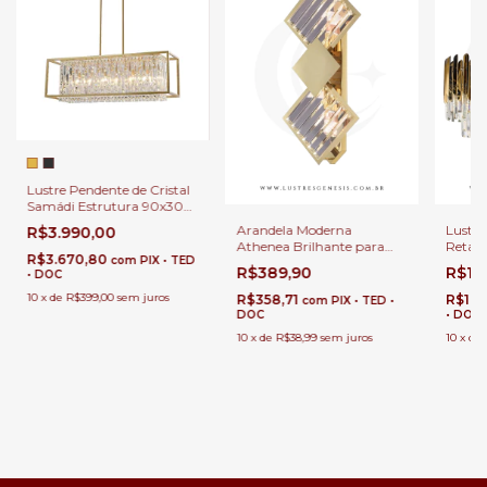
Lustre Pendente de Cristal
Samádi Estrutura 90x30
Dourada Para Sala de
Arandela Moderna
Lustre
R$3.990,00
Jantar.
Athenea Brilhante para
Retan
R$3.670,80
com
PIX • TED
Quarto, Cabeceira de
Lux pa
R$389,90
R$1.
• DOC
Cama, Lavabo e Quarto
Quart
Infantil
10
x
de
R$399,00
sem juros
R$358,71
R$1.7
com
PIX • TED •
DOC
• DOC
10
x
de
R$38,99
sem juros
10
x
de