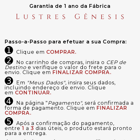
Garantia de 1 ano da Fábrica
Passo-a-Passo para efetuar a sua Compra:
➊
Clique em
COMPRAR.
➋
No carrinho de compras, insira o
CEP de
Destino
e verifique o valor do frete para o
envio. Clique em
FINALIZAR COMPRA.
➌
Em
"Meus Dados"
, insira seus dados,
incluindo endereço de envio. Clique
em
CONTINUAR.
➍
Na página "
Pagamento",
será confirmada a
forma de pagamento. Clique em
FINALIZAR
COMPRA.
➎
Após a confirmação do pagamento,
entre
1
a
3
dias úteis, o produto estará pronto
para a entrega.