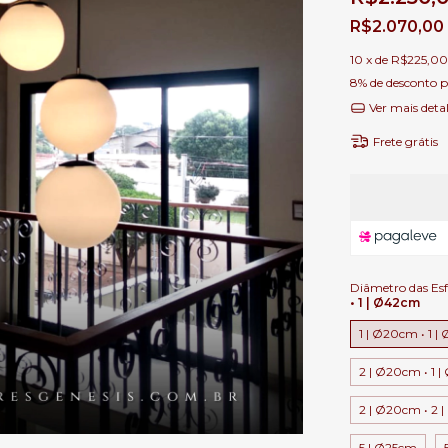
R$2.070,00
10
x de
R$225,00
8% de desconto
p
Ver mais deta
Frete grátis
Diâmetro das Esf
• 1 | Ø42cm
1 | Ø20cm • 1 |
2 | Ø20cm • 1 |
2 | Ø20cm • 2 
5 | Ø25cm