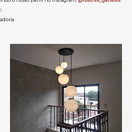
ndo o nosso perfil no Instagram:
@lustres_genesis

adoria