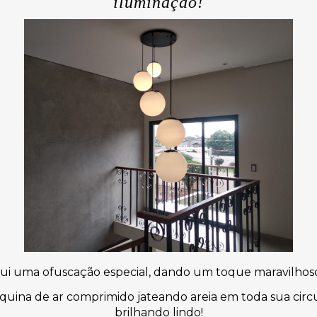
iluminação!
ssui uma ofuscação especial, dando um toque maravilhos
ina de ar comprimido jateando areia em toda sua circu
brilhando lindo!