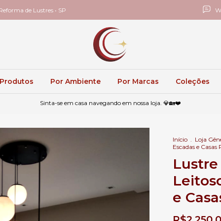
eforma de Lustres • SP
W
 Produtos
Por Ambiente
Por Marcas
Coleções
Sinta-se em casa navegando em nossa loja. 💎🏡❤️
Início
.
Loja Gên
Escadas e Casas 
Lustre
Leitos
e Casa
R$2.250,