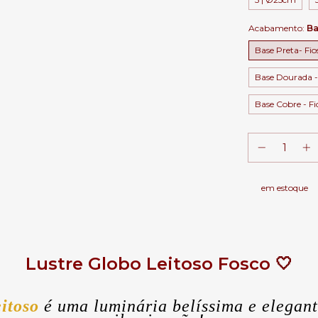
Acabamento:
Ba
Base Preta- Fio
Base Dourada -
Base Cobre - Fi
em estoque
Lustre Globo Leitoso Fosco 
🤍
itoso
é uma luminária belíssima e elegant