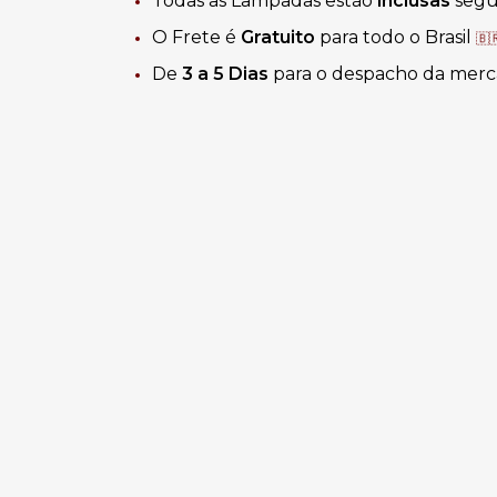
Todas as Lâmpadas estão
inclusas
segui
O Frete é
Gratuito
para todo o Brasil
🇧
De
3 a 5 Dias
para o despacho da merc