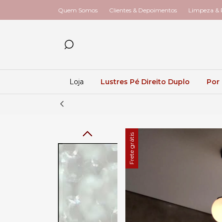
Quem Somos
Clientes & Depoimentos
Limpeza & R
Loja
Lustres Pé Direito Duplo
Por
Frete grátis