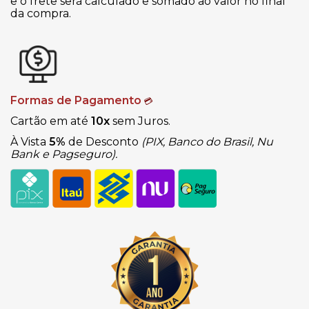
e o frete será calculado e somado ao valor no final
da compra.
Formas de Pagamento
💳
Cartão em até
10x
sem Juros.
À Vista
5%
de Desconto
(PIX, Banco do Brasil, Nu
Bank e Pagseguro).