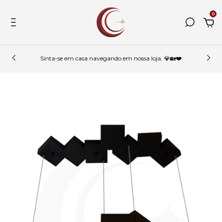
0
Sinta-se em casa navegando em nossa loja. 💎🏡❤️