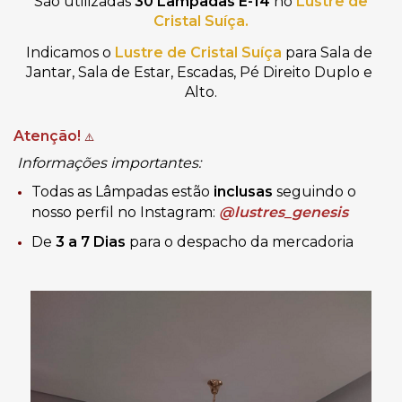
São utilizadas
30 Lâmpadas E-14
no
Lustre de
Cristal Suíça.
Indicamos o 
Lustre de Cristal Suíça
 para Sala de 
Jantar, Sala de Estar, Escadas, Pé Direito Duplo e 
Alto.
Atenção!
⚠️
Informações importantes:
Todas as Lâmpadas estão
inclusas
seguindo o
nosso perfil no Instagram:
@lustres_genesis
De
3 a 7 Dias
para o despacho da mercadoria