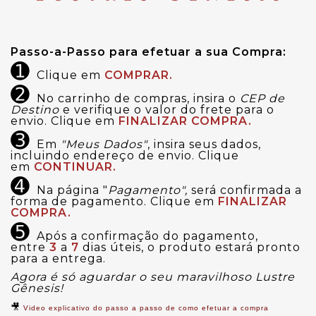
Passo-a-Passo para efetuar a sua Compra:
➊
Clique em
COMPRAR.
➋
No carrinho de compras, insira o
CEP de
Destino
e verifique o valor do frete para o
envio. Clique em
FINALIZAR COMPRA.
➌
Em
"Meus Dados"
, insira seus dados,
incluindo endereço de envio. Clique
em
CONTINUAR.
➍
Na página "
Pagamento",
será confirmada a
forma de pagamento. Clique em
FINALIZAR
COMPRA.
➎
Após a confirmação do pagamento,
entre
3
a
7
dias úteis, o produto estará pronto
para a entrega.
Agora é só aguardar o seu maravilhoso Lustre
Gênesis!
🎥
Video explicativo do passo a passo de como efetuar a compra