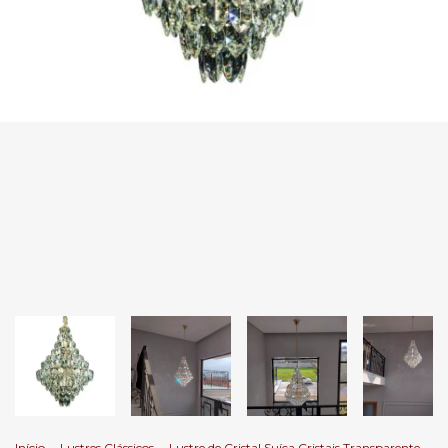
Início
.
Lustres Clássicos
.
Lustre de Cristal Suíça Cristais Transparente