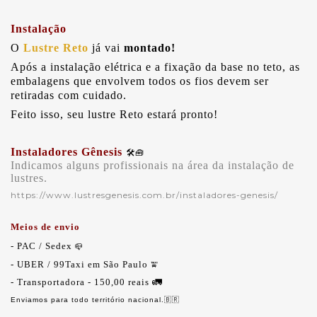
Instalação
O
Lustre Reto
já vai
montado!
Após a instalação elétrica e a fixação da base no teto, as
embalagens que envolvem todos os fios devem ser
retiradas com cuidado.
Feito isso, seu lustre Reto estará pronto!
Instaladores Gênesis
🛠️🧰
Indicamos alguns profissionais na área da instalação de
lustres.
https://www.lustresgenesis.com.br/instaladores-genesis/
Meios de envio
- PAC
/
Sedex
📪
- UBER / 99Taxi em São Paulo
🚖
- Transportadora - 150,00 reais
🚛
Enviamos para todo território nacional.
🇧🇷