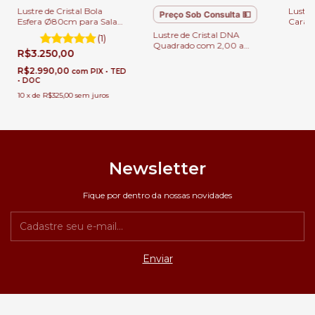
Lustre de Cristal Bola
Lustre 
Preço Sob Consulta 💵
Esfera Ø80cm para Sala
Caraco
de Jantar e Estar
metro
Lustre de Cristal DNA
(1)
Direit
Quadrado com 2,00 a
R$3.250,00
4,00 metros Para Casa
com Pé Direito Duplo.
R$2.990,00
com
PIX • TED
• DOC
10
x
de
R$325,00
sem juros
Newsletter
Fique por dentro da nossas novidades