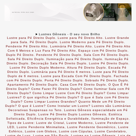
Lustres Gênesis - O seu novo Brilho
Lustre para Pé Direito Duplo. Lustre para Pé Direito Alto. Lustre Grande
para Sala. Pé Direito Duplo. Lustre Moderno para Pé Direito Duplo.
Pendente Pé Direito Alto. Luminária Pé Direito Alto. Lustre Pé Direito Alto
Com 6 Metros e Luz Para Pé Direito Alto. Espaço com Pé Direito Duplo.
Duplo Pé Direito. Pendente Pé Direito Duplo. Sala Com Pé Direito Duplo.
Sala Pé Direito Duplo. Iluminação para Pé Direito Duplo. Iluminação Pé
Direito Duplo. Decoração Sala Pé Direito Duplo. Lustre Pé Direito Duplo.
Lustre Pé Direito Duplo Moderno. Altura Pé Direito Duplo. Escada Pé
Direito Duplo. Luminária para Pé Direito 6 metros. Luste para Pé Direito
Duplo de 6 metros. Lustre para Escada Com Pé Direito Duplo. Fachada
com Pé Direito Duplo. Porta Pé Direito Duplo. Sobrado Pé Direito Duplo.
Apartamento Pé Direito Duplo. Casa Com Pé Direito Duplo. O Que É Pé
Direito Duplo? Como Fazer Pé Direito Duplo? Como Iluminar Sala com Pé
Direito Duplo? Como Limpar Lustre Com Pé Direito Duplo? Como Limpar
Lustres? O que significa Pé Direito Duplo? O que é Sala com Pé Direito
Duplo? Como Limpar Lustres Grandes? Quanto Mede um Pé Direito
Duplo? O que é Lustre? Como Instalar um Lustre? Lustres são Luminárias
Decorativas Suspensas no Teto.
Lustres Gênesis especialidade em Pé
Direito Duplo. Lustre Pé Direito Duplo Lustres Gênesis. Estética
Sofisticada, Eficiência Energética e Durabilidade, Iluminação de Espaço.
Tipos de Lustre: Lustre de Cristal, Lustre Moderno, Lustre Pendente de
LED, Lustre Pendente Minimalista, Lustre Pendente Geométrico, Lustre
Esférico, Lustre com Globos, Lustre com Cúpulas, Lustre Candelabro,
Lustre de Luxo. Lustre em São Paulo. Lustres na Lustre Gênesis. Loja de