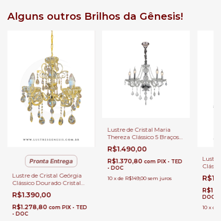
Alguns outros Brilhos da Gênesis!
Lustre de Cristal Maria
Thereza Clássico 5 Braços
para Casas com Pé Direito
R$1.490,00
Duplo e Buffet
Lustre
R$1.370,80
Pronta Entrega
com
PIX • TED
Clássic
• DOC
Braços
Lustre de Cristal Geórgia
R$1.
10
x
de
R$149,00
sem juros
Direit
Clássico Dourado Cristal
Âmbar 5 Braços para
R$1.1
R$1.390,00
Casas com Pé Direito
DOC
Duplo e Buffet
R$1.278,80
com
PIX • TED
10
x
de
• DOC