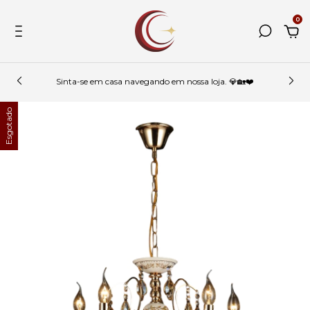
0
Sinta-se em casa navegando em nossa loja. 💎🏡❤️
Esgotado