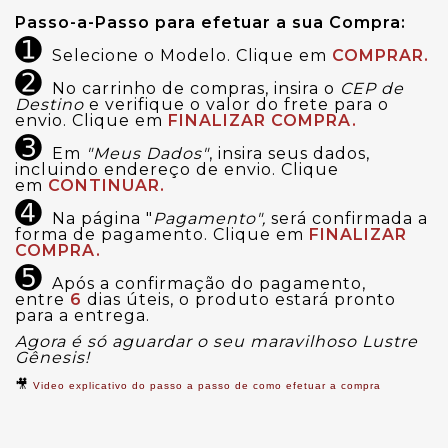
Passo-a-Passo para efetuar a sua Compra:
➊
Selecione o Modelo. Clique em
COMPRAR.
➋
No carrinho de compras, insira o
CEP de
Destino
e verifique o valor do frete para o
envio. Clique em
FINALIZAR COMPRA.
➌
Em
"Meus Dados"
, insira seus dados,
incluindo endereço de envio. Clique
em
CONTINUAR.
➍
Na página "
Pagamento",
será confirmada a
forma de pagamento. Clique em
FINALIZAR
COMPRA.
➎
Após a confirmação do pagamento,
entre
6
dias úteis, o produto estará pronto
para a entrega.
Agora é só aguardar o seu maravilhoso Lustre
Gênesis!
🎥
Video explicativo do passo a passo de como efetuar a compra