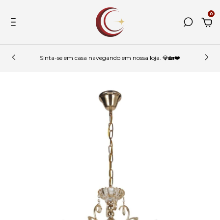
0
Sinta-se em casa navegando em nossa loja. 💎🏡❤️