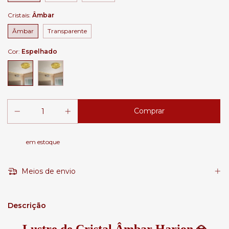
Cristais:
Âmbar
Âmbar
Transparente
Cor:
Espelhado
em estoque
Meios de envio
Descrição
Lustre de Cristal Âmbar Harion