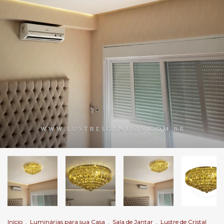
Início
.
Luminárias para sua Casa
.
Sala de Jantar
.
Lustre de Cristal