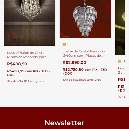
+1
Lustre de Cristal Redondo
Lustre Plafon de Cristal
Ø40cm com Placas de
Pirâmide Redondo para
Cristal para Sala de Estar e
Salas de Jantar Sala de
+1
R$2.990,00
R$498,90
Jantar
Estar Quarto e Hall de
Lustre 
R$2.750,80
Entrada
com
PIX • TED
R$458,99
com
PIX • TED •
Zangc
• DOC
DOC
Jantar
R$1.
10
x
de
R$299,00
sem juros
10
x
de
R$49,89
sem juros
R$1.7
• DOC
10
x
de
Newsletter