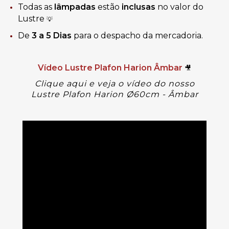
Todas as
lâmpadas
estão
inclusas
no valor do
Lustre
💡
De
3 a 5 Dias
para o despacho da mercadoria.
Vídeo Lustre Plafon Harion Âmbar
🎥
Clique aqui e veja o vídeo do nosso
Lustre
Plafon Harion Ø60cm - Âmbar