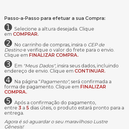
Passo-a-Passo para efetuar a sua Compra:
➊
Selecione a altura desejada. Clique
em
COMPRAR.
➋
No carrinho de compras, insira o
CEP de
Destino
e verifique o valor do frete para o envio.
Clique em
FINALIZAR COMPRA.
➌
Em
"Meus Dados"
, insira seus dados, incluindo
endereço de envio. Clique em
CONTINUAR.
➍
Na página "
Pagamento",
será confirmada a
forma de pagamento. Clique em
FINALIZAR
COMPRA.
➎
Após a confirmação do pagamento,
entre
3
a
5
dias úteis, o produto estará pronto para a
entrega.
Agora é só aguardar o seu maravilhoso Lustre
Gênesis!