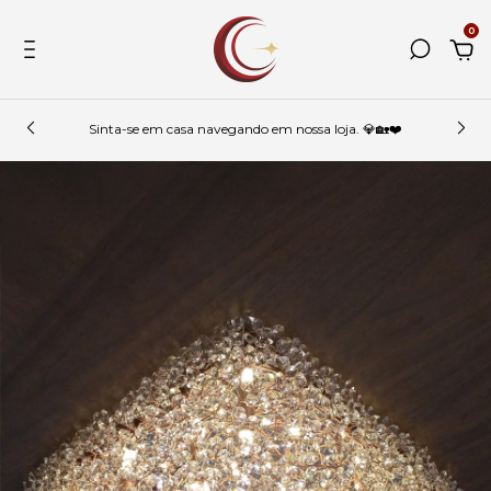
0
Sinta-se em casa navegando em nossa loja. 💎🏡❤️