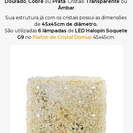
Dourado
, 
Cobre
 ou 
Prata
. Cristais: 
Transparente
 ou 
Âmbar
.
Sua estrutura já com os cristais possui as dimensões 
de 
45x45cm de diâmetro. 
São utilizadas 
6 lâmpadas
 de 
LED Halopin Soquete 
G9
 no 
Plafon de Cristal Domus
 45x45cm. 