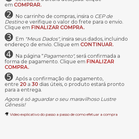
em
COMPRAR.
➋
No carrinho de compras, insira o
CEP de
Destino
e verifique o valor do frete para o envio.
Clique em
FINALIZAR COMPRA.
➌
Em
"Meus Dados"
, insira seus dados, incluindo
endereço de envio. Clique em
CONTINUAR.
➍
Na página "
Pagamento",
será confirmada a
forma de pagamento. Clique em
FINALIZAR
COMPRA.
➎
Após a confirmação do pagamento,
entre
20
a
30
dias úteis, o produto estará pronto
para a entrega.
Agora é só aguardar o seu maravilhoso Lustre
Gênesis!
🎥
Video explicativo do passo a passo de como efetuar a compra