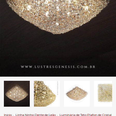
Início
.
Linha Ninho Dente de Leão
.
Luminária de Teto Plafon de Cristal