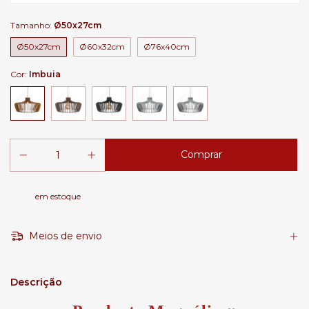
Tamanho:
Ø50x27cm
Ø50x27cm
Ø60x32cm
Ø76x40cm
Cor:
Imbuia
em estoque
Meios de envio
Descrição