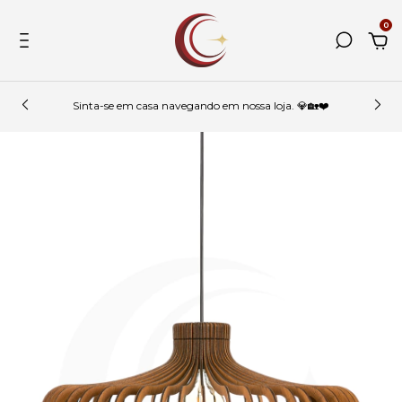
0
Sinta-se em casa navegando em nossa loja. 💎🏡❤️