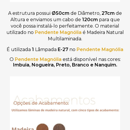
A estrutura possui
Ø50cm
de Diâmetro,
27cm
de
Altura
e
enviamos um
cabo de
120c
m
para que
você possa instalá-lo perfeitamente. O material
utilizado no
Pendente Magnólia
é Madeira Natural
Multilaminada.
É utilizada
1
Lâmpada
E-27
no
Pendente Magnólia
O
Pendente Magnólia
está disponível nas cores:
Imbuia, Nogueira, Preto, Branco e Nanquim.