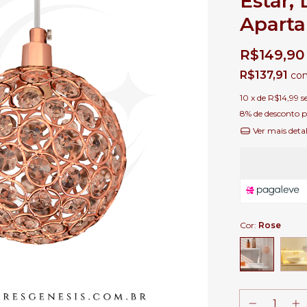
Estar,
Apart
R$149,90
R$137,91
co
10
x de
R$14,99
s
8% de desconto
p
Ver mais deta
Cor:
Rose