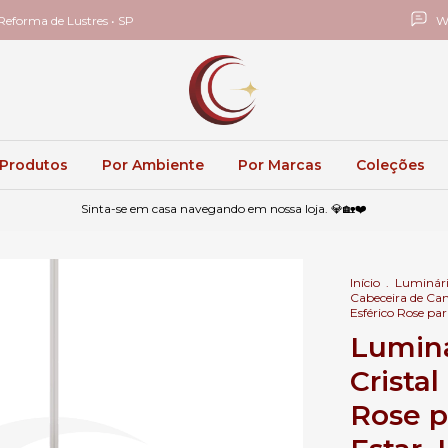
eforma de Lustres • SP
W
 Produtos
Por Ambiente
Por Marcas
Coleções
Sinta-se em casa navegando em nossa loja. 💎🏡❤️
Início
.
Luminári
Cabeceira de C
Esférico Rose pa
Luminá
Crista
Rose p