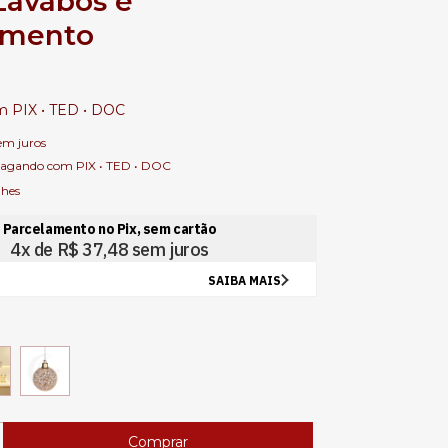
 Lavabos e
amento
m
PIX • TED • DOC
em juros
agando com PIX • TED • DOC
lhes