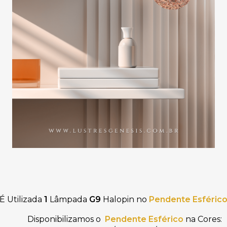
É Utilizada
1
Lâmpada
G9
Halopin no
Pendente Esféric
Disponibilizamos o 
Pendente Esférico
na Cores: 