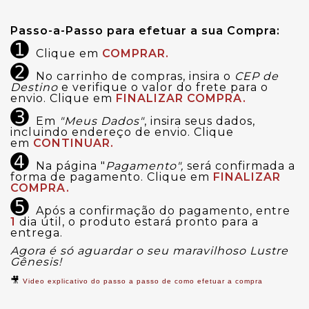
Passo-a-Passo para efetuar a sua Compra:
➊
Clique em
COMPRAR.
➋
No carrinho de compras, insira o
CEP de
Destino
e verifique o valor do frete para o
envio. Clique em
FINALIZAR COMPRA.
➌
Em
"Meus Dados"
, insira seus dados,
incluindo endereço de envio. Clique
em
CONTINUAR.
➍
Na página "
Pagamento",
será confirmada a
forma de pagamento. Clique em
FINALIZAR
COMPRA.
➎
Após a confirmação do pagamento, entre
1
dia útil, o produto estará pronto para a
entrega.
Agora é só aguardar o seu maravilhoso Lustre
Gênesis!
🎥
Video explicativo do passo a passo de como efetuar a compra