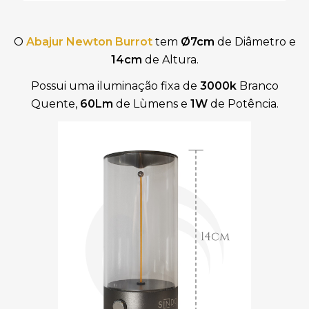
O
Abajur Newton Burrot
tem
Ø7cm
de Diâmetro e
14cm
de Altura.
Possui uma iluminação fixa de
3000k
Branco
Quente,
60Lm
de Lùmens
e
1W
de Potência.