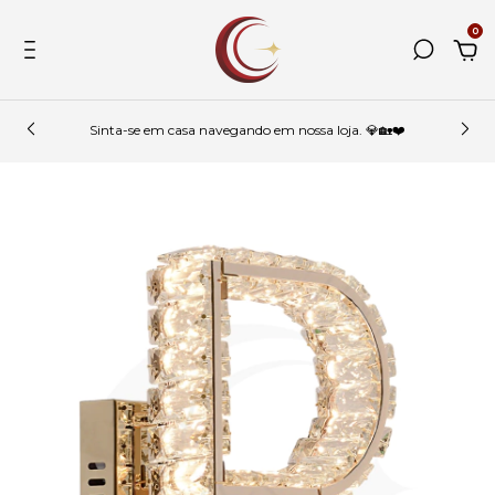
0
Sinta-se em casa navegando em nossa loja. 💎🏡❤️