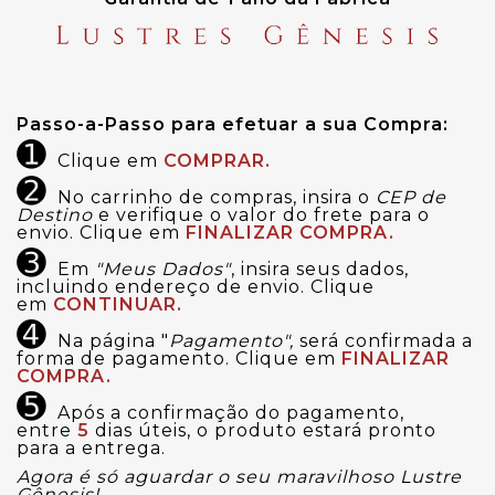
Passo-a-Passo para efetuar a sua Compra:
➊
Clique em
COMPRAR.
➋
No carrinho de compras, insira o
CEP de
Destino
e verifique o valor do frete para o
envio. Clique em
FINALIZAR COMPRA.
➌
Em
"Meus Dados"
, insira seus dados,
incluindo endereço de envio. Clique
em
CONTINUAR.
➍
Na página "
Pagamento",
será confirmada a
forma de pagamento. Clique em
FINALIZAR
COMPRA.
➎
Após a confirmação do pagamento,
entre
5
dias úteis, o produto estará pronto
para a entrega.
Agora é só aguardar o seu maravilhoso Lustre
Gênesis!