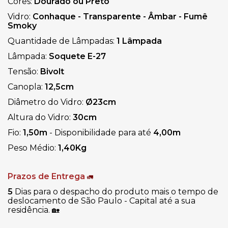
Cores:
Dourado ou Preto
Vidro:
Conhaque - Transparente - Âmbar - Fumê
Smoky
Quantidade de Lâmpadas:
1 Lâmpada
Lâmpada:
Soquete E-27
Tensão:
Bivolt
Canopla:
12,5cm
Diâmetro do Vidro
:
Ø23cm
Altura do Vidro:
30cm
Fio:
1,50m
-
Disponibilidade para até
4,00m
Peso Médio:
1,40Kg
Prazos de Entrega
🚛
5
Dias para o despacho do produto mais o tempo de
deslocamento de São Paulo - Capital até a sua
residência.
🏡