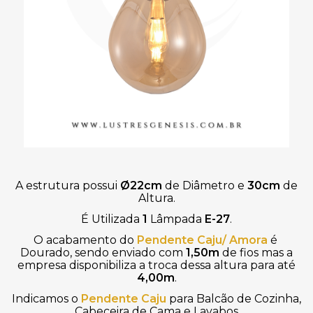
A estrutura possui
Ø22cm
de
Diâmetro
e
30cm
de
Altura
.
É Utilizada
1
Lâmpada
E-27
.
O acabamento do
Pendente Caju/ Amora
é 
Dourado, sendo enviado com 
1,50m
de fios mas a
empresa disponibiliza a troca dessa altura para até
4,00m
.
Indicamos o
Pendente Caju
para Balcão de Cozinha,
Cabeceira de Cama e Lavabos