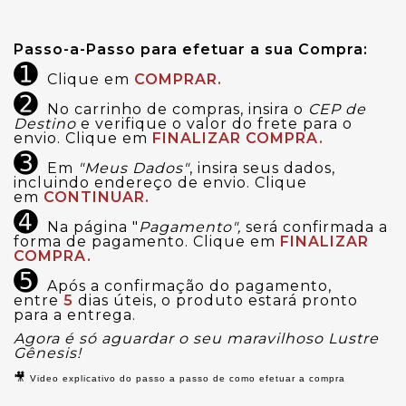
Passo-a-Passo para efetuar a sua Compra:
➊
Clique em
COMPRAR.
➋
No carrinho de compras, insira o
CEP de
Destino
e verifique o valor do frete para o
envio. Clique em
FINALIZAR COMPRA.
➌
Em
"Meus Dados"
, insira seus dados,
incluindo endereço de envio. Clique
em
CONTINUAR.
➍
Na página "
Pagamento",
será confirmada a
forma de pagamento. Clique em
FINALIZAR
COMPRA.
➎
Após a confirmação do pagamento,
entre
5
dias úteis
, o produto estará pronto
para a entrega.
Agora é só aguardar o seu maravilhoso Lustre
Gênesis!
🎥
Video explicativo do passo a passo de como efetuar a compra