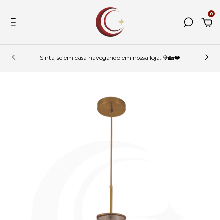
0
Sinta-se em casa navegando em nossa loja. 💎🏡❤️