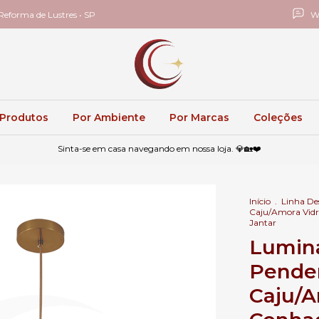
eforma de Lustres • SP
W
 Produtos
Por Ambiente
Por Marcas
Coleções
Sinta-se em casa navegando em nossa loja. 💎🏡❤️
Início
.
Linha Des
Caju/Amora Vidr
Jantar
Luminá
Pende
Caju/