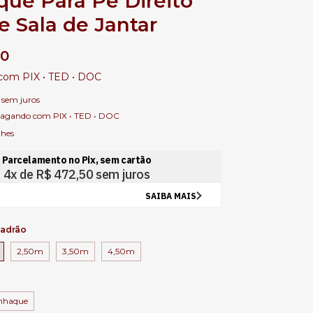
ue Para Pé Direito
e Sala de Jantar
00
com
PIX • TED • DOC
sem juros
agando com PIX • TED • DOC
lhes
Padrão
2,50m
3,50m
4,50m
nhaque