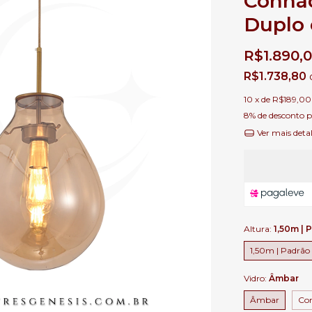
Conhaq
Duplo 
R$1.890,
R$1.738,80
10
x de
R$189,00
8% de desconto
p
Ver mais deta
Altura:
1,50m | 
1,50m | Padrão
Vidro:
Âmbar
Âmbar
Co