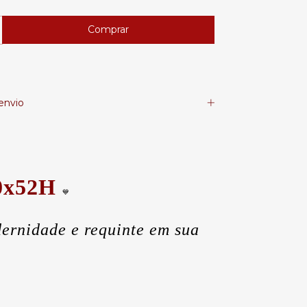
envio
40x52H
💙
ernidade e requinte em sua