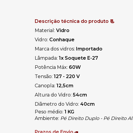
Descrição técnica do produto 📃
Material: 
Vidro
Vidro: 
Conhaque
Marca dos vidros: 
Importado
Lâmpada: 
1x Soquete E-27
Potência Máx: 
60W
Tensão: 
127 - 220 V
Canopla: 
12,5cm
Altura do Vidro: 
54cm
Diâmetro do Vidro: 
40cm
Peso médio:
 1 KG
Ambiente: 
Pé Direito Duplo - Pé Direito A
Prazos de Envio
🚛