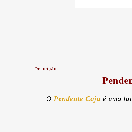
Descrição
Pende
O
Pendente Caju
é uma lu