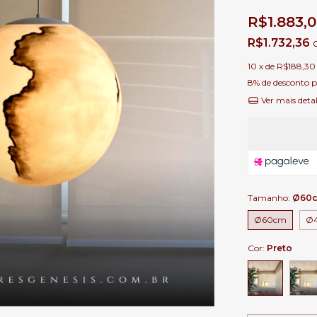
R$1.883,
R$1.732,36
10
x de
R$188,30
8% de desconto
p
Ver mais deta
Tamanho:
Ø60
Ø60cm
Ø
Cor:
Preto