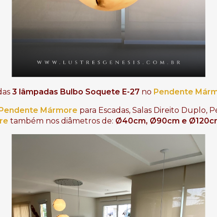
das 
3 lâmpadas Bulbo Soquete E-27
 no 
Pendente Már
Pendente Mármore
para Escadas, Salas Direito Duplo, Pé
re
 também nos diâmetros
de:
 Ø40cm, Ø90cm e Ø120cm