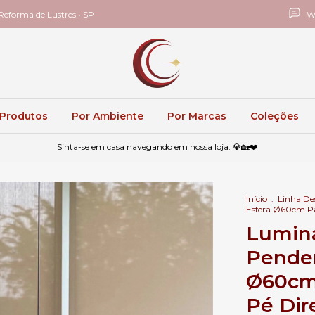
eforma de Lustres • SP
W
 Produtos
Por Ambiente
Por Marcas
Coleções
Sinta-se em casa navegando em nossa loja. 💎🏡❤️
Início
.
Linha Des
Esfera Ø60cm Pa 
Luminá
Pende
Ø60cm 
Pé Dir