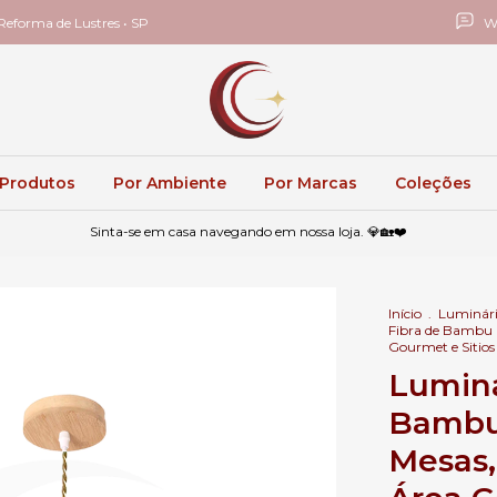
eforma de Lustres • SP
W
 Produtos
Por Ambiente
Por Marcas
Coleções
Sinta-se em casa navegando em nossa loja. 💎🏡❤️
Início
.
Luminári
Fibra de Bambu 
Gourmet e Sitio
Luminá
Bambu
Mesas,