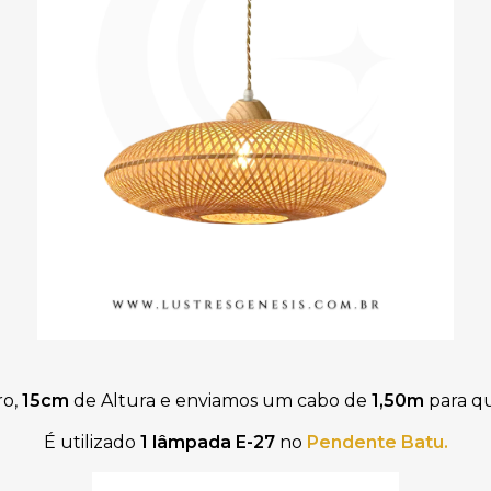
ro,
15cm
de Altura
e
enviamos um
cabo de
1
,50m
para qu
É utilizado
1 lâmpada
E-27
no
Pendente Batu
.