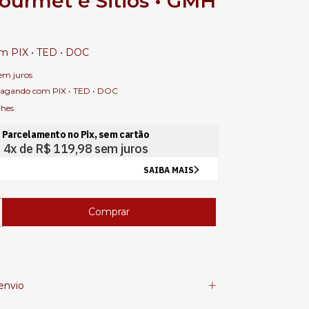
ourmet e Sitios • GMH
om
PIX • TED • DOC
em juros
agando com PIX • TED • DOC
lhes
envio