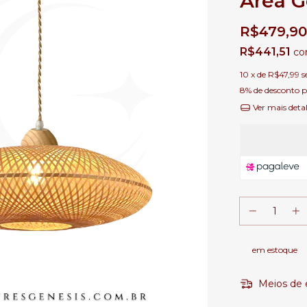
Área G
R$479,90
R$441,51
c
10
x de
R$47,99
s
8% de desconto
p
Ver mais deta
em estoque
Meios de 