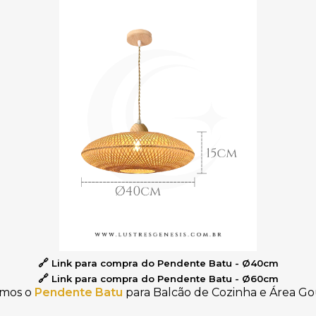
🔗
L
ink para compra do Pendente Batu - Ø40cm
🔗
L
ink para compra do Pendente Batu - Ø60cm
amos o
Pendente Batu
para Balcão de Cozinha e Área G