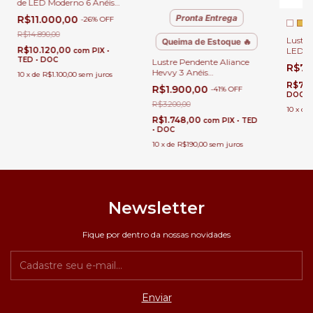
de LED Moderno 6 Anéis
160x140x120x100x80x60cm
Pronta Entrega
R$11.000,00
-
26
%
OFF
Rose Gold para Pé Direito
Duplo, Alto e Escadas
R$14.890,00
Lustr
Queima de Estoque 🔥
R$10.120,00
LED Br
com
PIX •
TED • DOC
Jantar
Lustre Pendente Aliance
R$78
Hevvy 3 Anéis
10
x
de
R$1.100,00
sem juros
80x60x40cm Rose Gold
R$726
R$1.900,00
-
41
%
OFF
para Sala de Jantar e Sala
DOC
de Estar
R$3.200,00
10
x
de
R$1.748,00
com
PIX • TED
• DOC
10
x
de
R$190,00
sem juros
Newsletter
Fique por dentro da nossas novidades