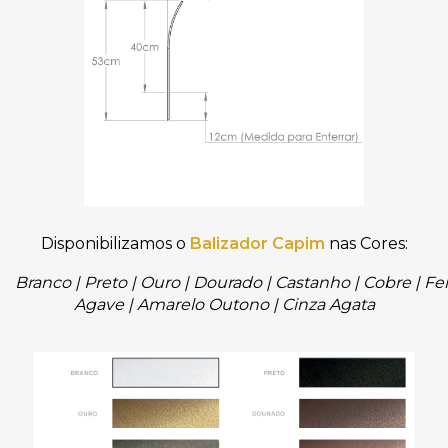
Disponibilizamos o
Balizador Capim
nas Cores:
Branco
|
Preto
|
Ouro
|
Dourado
|
Castanho
|
Cobre
|
Fe
Agave
|
Amarelo Outono
|
Cinza Agata