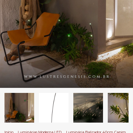
Início
.
Luminárias Moderna LED
.
Luminária Balizador 40cm Capim