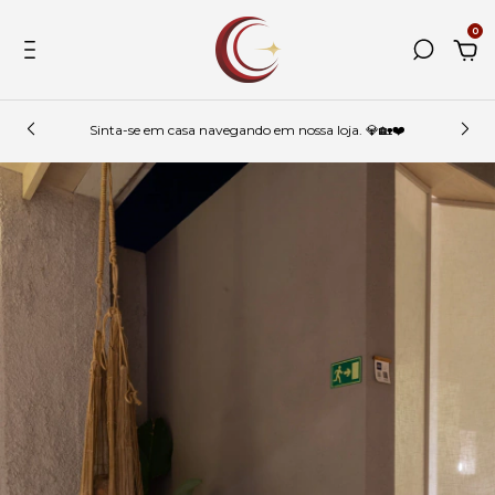
0
Sinta-se em casa navegando em nossa loja. 💎🏡❤️