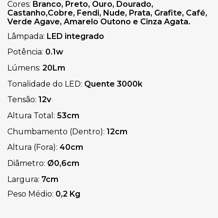
Cores:
Branco, Preto, Ouro, Dourado,
Castanho,Cobre, Fendi, Nude, Prata, Grafite, Café,
Verde Agave, Amarelo Outono e Cinza Agata.
Lâmpada:
LED integrado
Potência:
0.1w
Lúmens:
20Lm
Tonalidade do LED:
Quente
3000k
Tensão:
12v
Altura Total:
53cm
Chumbamento (Dentro):
12cm
Altura (Fora):
40cm
Diâmetro:
Ø0,6cm
Largura:
7cm
Peso Médio:
0,2 Kg