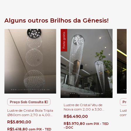
Alguns outros Brilhos da Gênesis!
Frete grátis
Preço Sob Consulta 💵
Preç
Lustre de Cristal Véu de
Noiva com 2,00 a 3,50
Lustre de Cristal Bola Tripla
Lustre
metros para Casas Pé
Ø80cm com 2,70 a 4,00
com 2
R$6.490,00
Direito Duplo.
metros para Casa com Pé
Para C
R$5.890,00
Direito Duplo
R$5.970,80
Duplo
com
PIX • TED
• DOC
R$5.418,80
com
PIX • TED