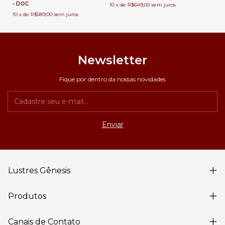
• DOC
10
x
de
R$649,00
sem juros
10
x
de
R$589,00
sem juros
Newsletter
Fique por dentro da nossas novidades
Lustres Gênesis
Produtos
Canais de Contato