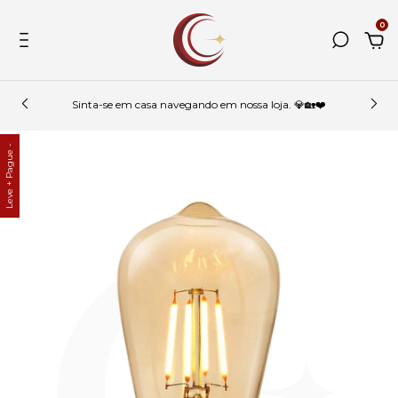
0
Sinta-se em casa navegando em nossa loja. 💎🏡❤️
Leve + Pague -