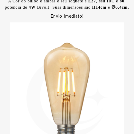
A Cor do bulbo é âmbar
e
seu soquete
é
E27
, seu IRC é
80
,
Ø
potência de
4W
Bivolt. Suas dimensões são
H14cm
e
6,4cm.
Envio Imediato!