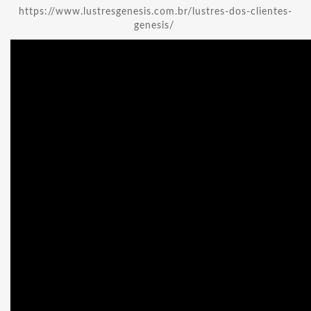
https://www.lustresgenesis.com.br/lustres-dos-clientes-
genesis/