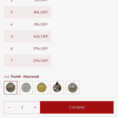
2
5% OFF
3
8% OFF
4
11% OFF
5
14% OFF
6
17% OFF
7
21% OFF
Cor:
Fumê - Nacional