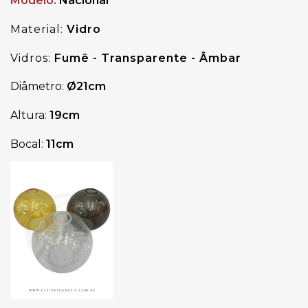
Modelo:
Nacional
Material:
Vidro
Vidros:
Fumê - Transparente - Âmbar
Diâmetro:
Ø21
cm
Altura:
19cm
Bocal:
11cm