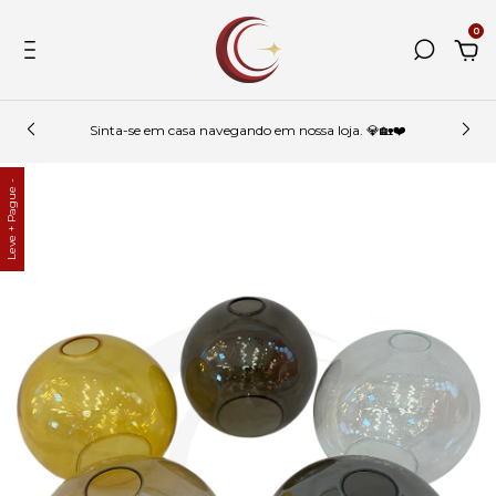
0
Sinta-se em casa navegando em nossa loja. 💎🏡❤️
Leve + Pague -