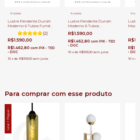
4 cores
4 cores
4 core
Lustre Pendente Dunáh
Lustre Pendente Dunáh
Lustr
Moderno 6 Tubos Fumê
Moderno 6 Tubos
Moder
Para Escadas e Casas Pé
Transparente Para Escadas
Para E
(2)
R$1.590,00
Direito Duplo e Alto.
e Casas Pé Direito Duplo e
Direit
R$1.590,00
R$1.
Alto.
R$1.462,80
com
PIX • TED
• DOC
R$1.462,80
R$1.4
com
PIX • TED
• DOC
10
x
de
R$159,00
sem juros
• DOC
10
x
de
R$159,00
sem juros
10
x
de
Para comprar com esse produto
Leve + Pague -