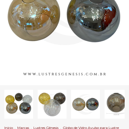
Início
.
Marcas
.
Lustres Gênesis
.
Globo de Vidro Avulso para Lustre