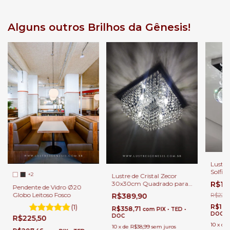
Alguns outros Brilhos da Gênesis!
Lustre
Solfis
+2
Lustre de Cristal Zecor
Banhei
30x30cm Quadrado para
R$18
Pendente de Vidro Ø20
Sala de Estar e Quartos
Globo Leitoso Fosco
R$389,90
R$224,
(1)
R$174
R$358,71
com
PIX • TED •
DOC
DOC
R$225,50
10
x
de
10
x
de
R$38,99
sem juros