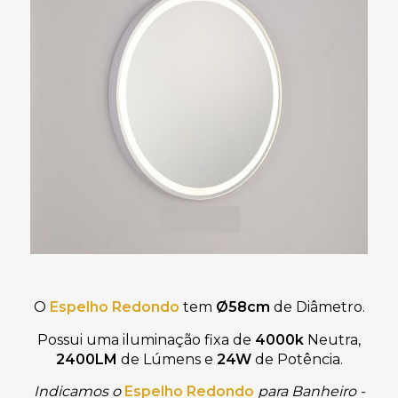
O
Espelho Redondo
tem
Ø58cm
de Diâmetro.
Possui uma iluminação fixa de
4000k
Neutra,
2400LM
de Lúmens
e
24W
de Potência.
Indicamos o
Espelho Redondo
para Banheiro -