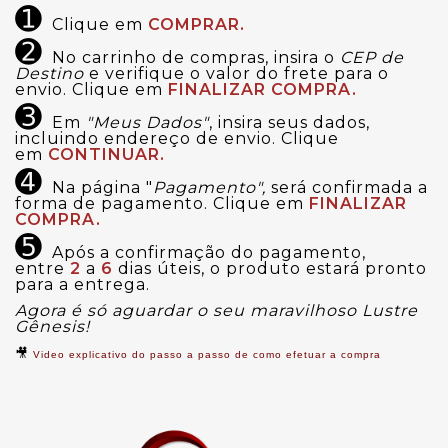
➊
Clique em
COMPRAR.
➋
No carrinho de compras, insira o
CEP de
Destino
e verifique o valor do frete para o
envio. Clique em
FINALIZAR COMPRA.
➌
Em
"Meus Dados"
, insira seus dados,
incluindo endereço de envio. Clique
em
CONTINUAR.
➍
Na página "
Pagamento",
será confirmada a
forma de pagamento. Clique em
FINALIZAR
COMPRA.
➎
Após a confirmação do pagamento,
entre
2
a
6
dias úteis, o produto estará pronto
para a entrega.
Agora é só aguardar o seu maravilhoso Lustre
Gênesis!
🎥
Video explicativo do passo a passo de como efetuar a compra