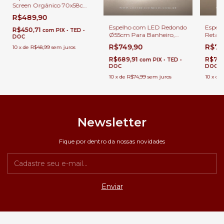
Screen Orgânico 70x58cm
com LED Luz Direta Para
R$489,90
Banheiro, Penteadeira,
Espelho com LED Redondo
Espel
Salão de Beleza e Lojas
R$450,71
com
PIX • TED •
Ø55cm Para Banheiro,
Retan
DOC
Penteadeira, Salão e Lojas
Banhei
R$749,90
R$78
10
x
de
R$48,99
sem juros
Salão 
R$689,91
R$726
com
PIX • TED •
DOC
DOC
10
x
de
R$74,99
sem juros
10
x
de
Newsletter
Fique por dentro da nossas novidades