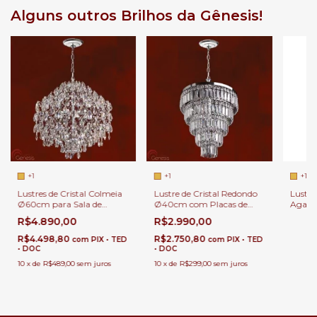
Alguns outros Brilhos da Gênesis!
+1
+1
+1
Lustres de Cristal Colmeia
Lustre de Cristal Redondo
Lustre
Ø60cm para Sala de
Ø40cm com Placas de
Agatha
Jantar.
Cristal para Sala de Estar e
Estar 
R$4.890,00
R$2.990,00
Jantar
R$4.498,80
R$2.750,80
com
PIX • TED
com
PIX • TED
• DOC
• DOC
10
x
de
R$489,00
sem juros
10
x
de
R$299,00
sem juros