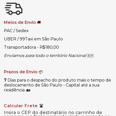
Meios de Envio
🚚
PAC / Sedex
UBER / 99Taxi em São Paulo
Transportadora - R$180,00
Enviamos para todo o território Nacional
🇧🇷
Prazos de Envio
📦
7
Dias para o despacho do produto mais o tempo de
deslocamento de São Paulo - Capital até a sua
residência.
🏡
Calcular Frete
🛣
Insira o CEP do destinatário no carrinho de