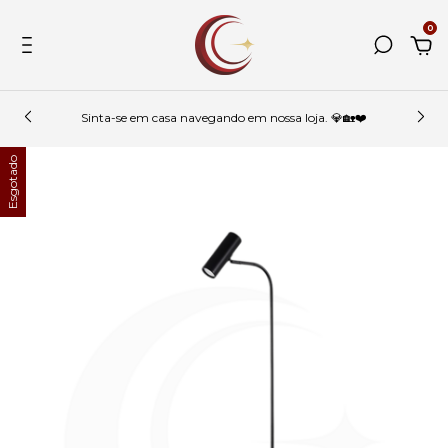
0
Sinta-se em casa navegando em nossa loja. 💎🏡❤️
Esgotado