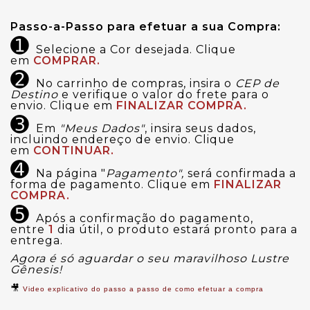
Passo-a-Passo para efetuar a sua Compra:
➊
Selecione a Cor desejada. Clique
em
COMPRAR.
➋
No carrinho de compras, insira o
CEP de
Destino
e verifique o valor do frete para o
envio. Clique em
FINALIZAR COMPRA.
➌
Em
"Meus Dados"
, insira seus dados,
incluindo endereço de envio. Clique
em
CONTINUAR.
➍
Na página "
Pagamento",
será confirmada a
forma de pagamento. Clique em
FINALIZAR
COMPRA.
➎
Após a confirmação do pagamento,
entre
1
dia útil, o produto estará pronto para a
entrega.
Agora é só aguardar o seu maravilhoso Lustre
Gênesis!
🎥
Video explicativo do passo a passo de como efetuar a compra