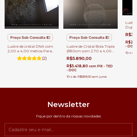
Lustre
Dupla
3,00 m
R$3.
com Pé
Preço Sob Consulta 💵
Preço Sob Consulta 💵
R$2.
Lustre de cristal DNA com
Lustre de Cristal Bola Tripla
• DOC
2,00 a 4,00 metros Para
Ø80cm com 2,70 a 4,00
10
x
de
Casas com Pé Direito
metros para Casa com Pé
(2)
R$5.890,00
Duplo.
Direito Duplo
R$5.418,80
com
PIX • TED
• DOC
10
x
de
R$589,00
sem juros
Newsletter
Fique por dentro da nossas novidades