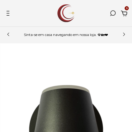
0
Sinta-se em casa navegando em nossa loja. 💎🏡❤️