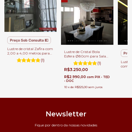
Preço Sob Consulta 💵
Lustre de cristal Zafira com
Lustre de Cristal Bola
2,00 a 4,00 metros para
Preç
Esfera Ø80cm para Sala
Casa com Pé Direito
(1)
de Jantar e Estar
Lustre
Duplo.
(1)
com 2
R$3.250,00
Para C
Duplo
R$2.990,00
com
PIX • TED
• DOC
10
x
de
R$325,00
sem juros
Newsletter
Fique por dentro da nossas novidades