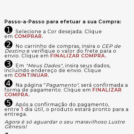
Passo-a-Passo para efetuar a sua Compra:
➊
Selecione a Cor desejada. Clique
em
COMPRAR.
➋
No carrinho de compras, insira o
CEP de
Destino
e verifique o valor do frete para o
envio. Clique em
FINALIZAR COMPRA.
➌
Em
"Meus Dados"
, insira seus dados,
incluindo endereço de envio. Clique
em
CONTINUAR.
➍
Na página "
Pagamento",
será confirmada a
forma de pagamento. Clique em
FINALIZAR
COMPRA.
➎
Após a confirmação do pagamento,
entre
1
dia útil, o produto estará pronto para a
entrega.
Agora é só aguardar o seu maravilhoso Lustre
Gênesis!