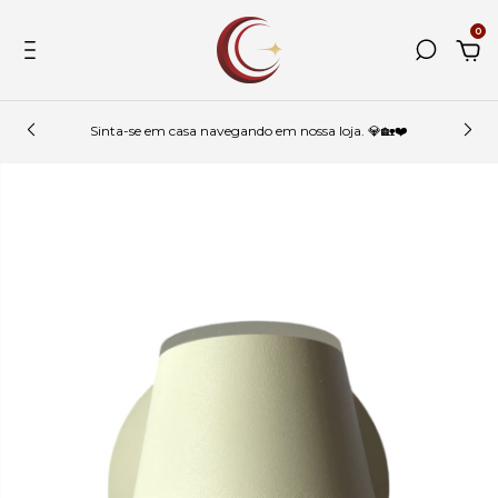
0
Sinta-se em casa navegando em nossa loja. 💎🏡❤️