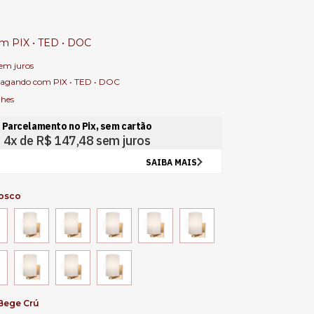
om
PIX • TED • DOC
em juros
agando com PIX • TED • DOC
lhes
osco
Bege Crú