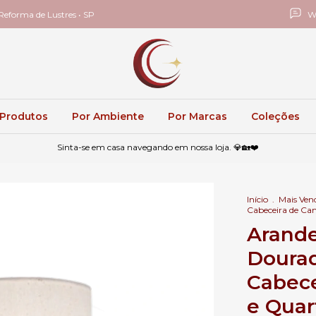
eforma de Lustres • SP
W
 Produtos
Por Ambiente
Por Marcas
Coleções
Sinta-se em casa navegando em nossa loja. 💎🏡❤️
Início
.
Mais Ven
Cabeceira de Cam
Arande
Dourad
Cabece
e Quart