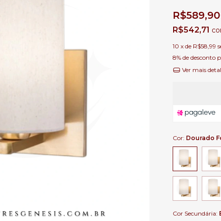
R$589,90
R$542,71
c
10
x de
R$58,99
s
8% de desconto
p
Ver mais deta
Cor:
Dourado F
Cor Secundária: