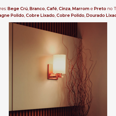
res:
Bege Crú
,
Branco
,
Café
,
Cinza
,
Marrom
e
Preto
no T
gne Polido
,
Cobre Lixado
,
Cobre Polido
,
Dourado Lixa