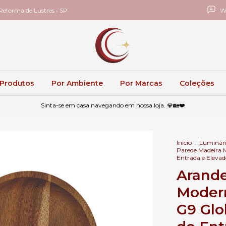
eforma de Lustres • SP
W
 Produtos
Por Ambiente
Por Marcas
Coleções
Sinta-se em casa navegando em nossa loja. 💎🏡❤️
Início
.
Luminári
Parede Madeira M
Entrada e Elevad
Arande
Modern
G9 Glo