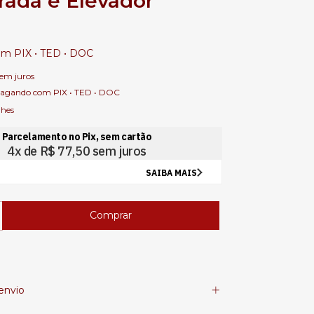
rada e Elevador
om
PIX • TED • DOC
sem juros
agando com PIX • TED • DOC
lhes
envio