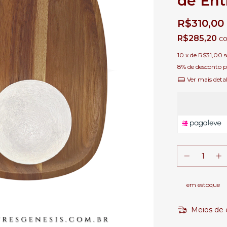
de Ent
R$310,00
R$285,20
c
10
x de
R$31,00
8% de desconto
p
Ver mais deta
em estoque
Meios de 