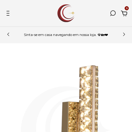
0
Sinta-se em casa navegando em nossa loja. 💎🏡❤️