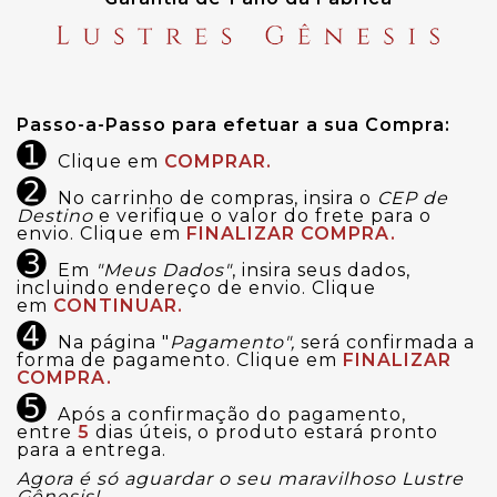
Passo-a-Passo para efetuar a sua Compra:
➊
Clique em
COMPRAR.
➋
No carrinho de compras, insira o
CEP de
Destino
e verifique o valor do frete para o
envio. Clique em
FINALIZAR COMPRA.
➌
Em
"Meus Dados"
, insira seus dados,
incluindo endereço de envio. Clique
em
CONTINUAR.
➍
Na página "
Pagamento",
será confirmada a
forma de pagamento. Clique em
FINALIZAR
COMPRA.
➎
Após a confirmação do pagamento,
entre
5
dias úteis, o produto estará pronto
para a entrega.
Agora é só aguardar o seu maravilhoso Lustre
Gênesis!