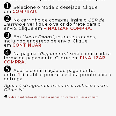
➊
Selecione o Modelo desejada. Clique
em
COMPRAR.
➋
No carrinho de compras, insira o
CEP de
Destino
e verifique o valor do frete para o
envio. Clique em
FINALIZAR COMPRA.
➌
Em
"Meus Dados"
, insira seus dados,
incluindo endereço de envio. Clique
em
CONTINUAR.
➍
Na página "
Pagamento",
será confirmada a
forma de pagamento. Clique em
FINALIZAR
COMPRA.
➎
Após a confirmação do pagamento,
entre
1
dia útil, o produto estará pronto para a
entrega.
Agora é só aguardar o seu maravilhoso Lustre
Gênesis!
🎥
Video explicativo do passo a passo de como efetuar a compra