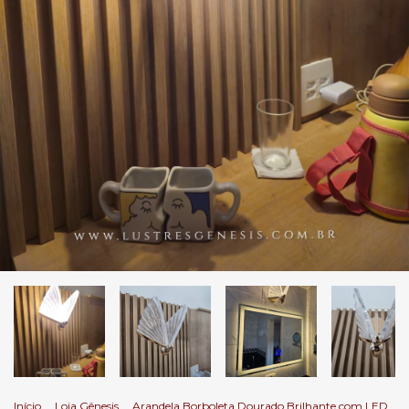
Início
.
Loja Gênesis
.
Arandela Borboleta Dourado Brilhante com LED