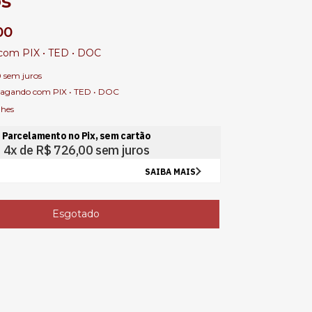
s
00
com
PIX • TED • DOC
0
sem juros
agando com PIX • TED • DOC
lhes