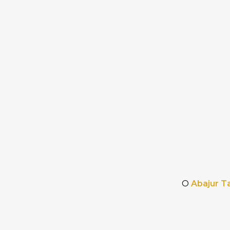
O
Abajur
Ta