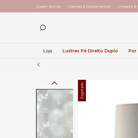
Quem Somos
Clientes & Depoimentos
Limpeza & R
Loja
Lustres Pé Direito Duplo
Por
Esgotado