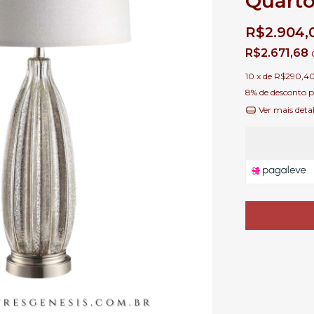
Quarto
R$2.904,
R$2.671,68
10
x de
R$290,4
8% de desconto
p
Ver mais deta