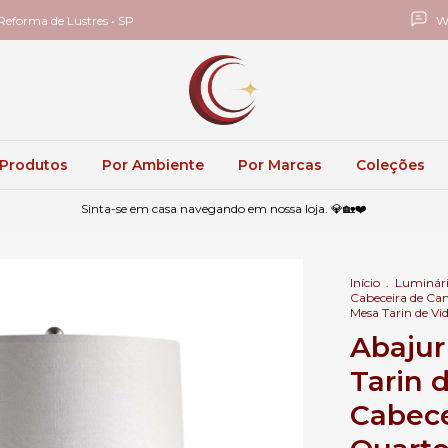
eforma de Lustres • SP
W
 Produtos
Por Ambiente
Por Marcas
Coleções
Sinta-se em casa navegando em nossa loja. 💎🏡❤️
Início
.
Luminári
Cabeceira de C
Mesa Tarin de Vi
Abajur
Tarin 
Cabece