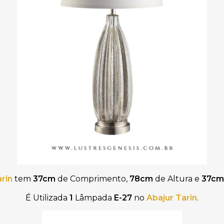
rin
tem
37cm
de Comprimento,
78cm
de Altura e
37c
É Utilizada
1
Lâmpada
E-27
no
Abajur
Tarin
.