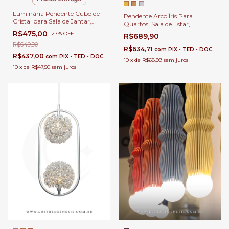
Luminária Pendente Cubo de
Pendente Arco Ìris Para
Cristal para Sala de Jantar,
Quartos, Sala de Estar,
Quartos, Cabeceira de Cama ,
Cabeceira de Cama e Sala de
R$475,00
-
27
%
OFF
R$689,90
Lavabos e Balcão de Cozinha.
Jantar
R$649,90
R$634,71
com
PIX • TED • DOC
R$437,00
com
PIX • TED • DOC
10
x
de
R$68,99
sem juros
10
x
de
R$47,50
sem juros