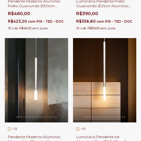
Pendente Moderno Alumínio
Luminária Pendente Preto
Preto Guanumbi Ø30cm
Guanumbi Ø21cm Alumínio
Lâmpada GU10 MR11 Bivolt
Lâmpada GU10 MR11 Bivolt
R$460,00
R$390,00
Para Balcão de Cozinha
Para Balcão de Cozinha
R$423,20
R$358,80
com
PIX • TED • DOC
com
PIX • TED • DOC
10
x
de
R$46,00
sem juros
10
x
de
R$39,00
sem juros
+13
+13
Pendente Moderno Alumínio
Luminária Pendente Ice