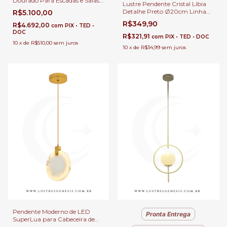
Dourado Para Escadas e Salas
Lustre Pendente Cristal Líbia
Pé Direito Duplo e Alto
Detalhe Preto Ø20cm Linha
R$5.100,00
Contemporânea Para Balcão,
R$349,90
R$4.692,00
com
PIX • TED •
Lavabos e Cabeceira
DOC
R$321,91
com
PIX • TED • DOC
10
x
de
R$510,00
sem juros
10
x
de
R$34,99
sem juros
Pendente Moderno de LED
Pronta Entrega
SuperLua para Cabeceira de
Cama, Balcão de Cozinha,