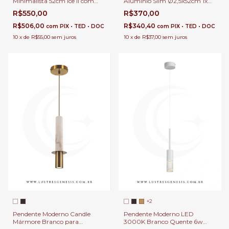
Minimalista 52cm Ice II com
Alumínio Slim Ø2,5x52cm 1x
Lâmpada Gu10 MR11 Para
G9 Para Balcão de Cozinha,
R$550,00
R$370,00
Balcão de Cozinha, Lavabo e
Lavabo e Cabeceira de Cama
Cabeceira de Cama
R$506,00
R$340,40
com
PIX • TED • DOC
com
PIX • TED • DOC
10
x
de
R$55,00
sem juros
10
x
de
R$37,00
sem juros
+2
Pendente Moderno Candle
Pendente Moderno LED
Mármore Branco para
3000K Branco Quente 6w