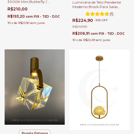
3000K Mini Butterfly /
Luminária de Teto Pendente
Borboleta Cromada 20x14cm
Moderno Brock Para Salas
R$210,00
Para Cabeceira de Cama e
Lavabos Balcão e Cabeceira de
(1)
Lavabo Moderno
Cama
R$193,20
com
PIX • TED • DOC
R$224,90
-
10
%
OFF
10
x
de
R$21,00
sem juros
R$249,90
R$206,91
com
PIX • TED • DOC
10
x
de
R$22,49
sem juros
Pronta Entrega