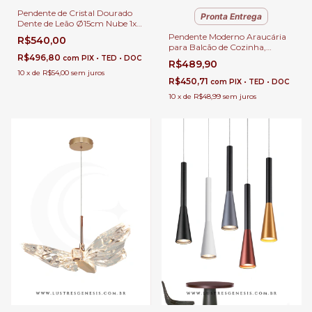
Pendente de Cristal Dourado
Pronta Entrega
Dente de Leão Ø15cm Nube 1x
Lâmpada G9 Para Cabeceira
Pendente Moderno Araucária
R$540,00
de Cama, Lavabo e Balcão de
para Balcão de Cozinha,
Cozinha
R$496,80
Quartos, Sala de Estar e Área
com
PIX • TED • DOC
R$489,90
Gourmet - GMH o P-
10
x
de
R$54,00
sem juros
ARAUCARIA-GOLD
R$450,71
com
PIX • TED • DOC
10
x
de
R$48,99
sem juros