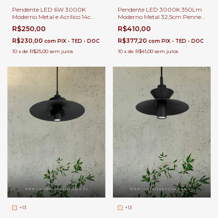
Pendente LED 6W 3000K
Pendente LED 3000K 350Lm
Moderno Metal e Acrílico 14cm
Moderno Metal 32,5cm Penner
Bushy Para Cabeceira de
Para Bancada de Cozinha e
R$250,00
R$410,00
Cama e Balcão de Cozinha
Área Gourmet
R$230,00
R$377,20
com
PIX • TED • DOC
com
PIX • TED • DOC
10
x
de
R$25,00
sem juros
10
x
de
R$41,00
sem juros
+13
+13