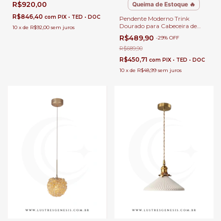
R$920,00
Queima de Estoque 🔥
Quartos e Lavabo
R$846,40
com
PIX • TED • DOC
Pendente Moderno Trink
Dourado para Cabeceira de
10
x
de
R$92,00
sem juros
Cama, Balcão de Cozinha,
R$489,90
-
29
%
OFF
Quartos e Lavabo
R$689,90
R$450,71
com
PIX • TED • DOC
10
x
de
R$48,99
sem juros