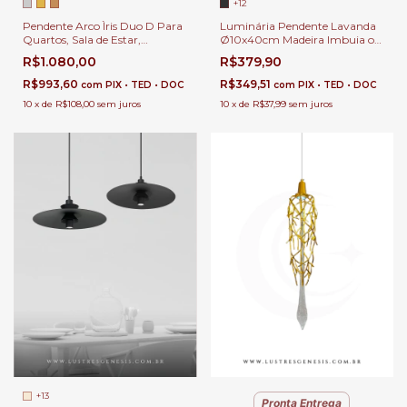
+12
Pendente Arco Ìris Duo D Para
Luminária Pendente Lavanda
Quartos, Sala de Estar,
Ø10x40cm Madeira Imbuia ou
Cabeceira de Cama e Sala de
Nogueira Vidro Branco Fosco 1x
R$1.080,00
R$379,90
Jantar
G9 para Cabeceira de Cama,
Balcão de Cozinha, Quartos e
R$993,60
R$349,51
com
PIX • TED • DOC
com
PIX • TED • DOC
Lavabo
10
x
de
R$108,00
sem juros
10
x
de
R$37,99
sem juros
+13
Pronta Entrega