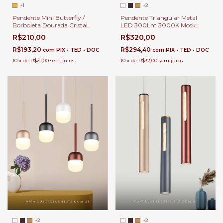
+1
+2
Pendente Mini Butterfly /
Pendente Triangular Metal
Borboleta Dourada Cristal
LED 300Lm 3000K Mosk
20x14cm LED 3000K Para
28cm Para Cabeceira de Cama
R$210,00
R$320,00
Cabeceira de Cama e Quarto
e Bancada Área Gourmet
Infantil
Moderna
R$193,20
R$294,40
com
PIX • TED • DOC
com
PIX • TED • DOC
10
x
de
R$21,00
sem juros
10
x
de
R$32,00
sem juros
+2
+2