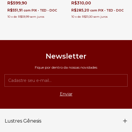
Cabeceira de Cama, Balcão de
Gratier Metal 19cm Para
R$599,90
R$310,00
Cozinha, Quartos e Lavabo
Cabeceira de Cama e Balcão de
Cozinha
R$551,91
R$285,20
com
PIX • TED • DOC
com
PIX • TED • DOC
10
x
de
R$59,99
sem juros
10
x
de
R$31,00
sem juros
Newsletter
Fique por dentro da nossas novidades
Lustres Gênesis